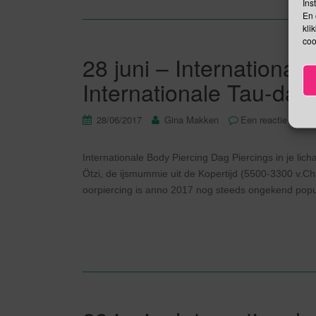
Ins
En 
kli
coo
28 juni – International
Internationale Tau-d
28/06/2017
Gina Makken
Een reactie plaat
Internationale Body Piercing Dag Piercings in je lic
Ötzi, de ijsmummie uit de Kopertijd (5500-3300 v.Chr
oorpiercing is anno 2017 nog steeds ongekend popul