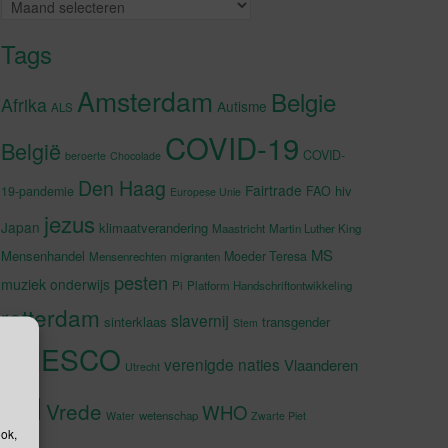
Archieven
Tags
Amsterdam
Belgie
Afrika
Autisme
ALS
COVID-19
België
COVID-
beroerte
Chocolade
Den Haag
Fairtrade
hiv
19-pandemie
FAO
Europese Unie
jezus
Japan
klimaatverandering
Maastricht
Martin Luther King
MS
Mensenhandel
Moeder Teresa
Mensenrechten
migranten
pesten
muziek
onderwijs
Pi
Platform Handschriftontwikkeling
rotterdam
slavernij
sinterklaas
transgender
Stem
UNESCO
verenigde naties
Vlaanderen
Utrecht
VN
Vrede
WHO
wetenschap
Water
Zwarte Piet
ook,