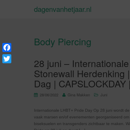
dagenvanhetjaar.nl
Body Piercing
F
28 juni – International
a
T
Stonewall Herdenking |
c
w
Dag | CAPSLOCKDAY | 
e
i
b
t
28/06/2022
Gina Makken
Juni
o
t
o
Internationale LHBT+ Pride Day Op 28 juni wordt de
e
vaak marsen en/of evenementen georganiseerd om de
k
r
biseksuelen en transgenders zichtbaar te maken. W