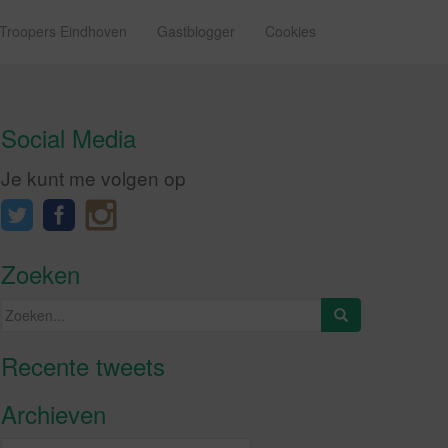
 Troopers Eindhoven
Gastblogger
Cookies
Social Media
Je kunt me volgen op
Zoeken
Zoeken
naar:
Recente tweets
Klik om marketing cookies te
accepteren en deze inhoud in te
Archieven
schakelen