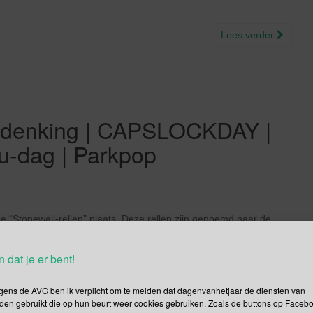
Lees verder
erdenking | CAPSLOCKDAY |
u-dag | Parkpop
 “Stonewall-rellen” plaats. Deze rellen zijn genoemd naar de
bijeen. Zij werden stelselmatig door de politie “getreiterd”. Op 28
n opstand tegen de politie. Ze waren klaar met de […]
n dat je er bent!
Lees verder
gens de AVG ben ik verplicht om te melden dat dagenvanhetjaar de diensten van
den gebruikt die op hun beurt weer cookies gebruiken. Zoals de buttons op Faceb