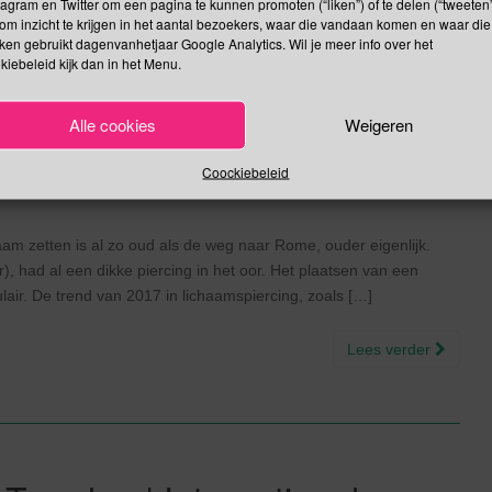
tagram en Twitter om een pagina te kunnen promoten (“liken”) of te delen (“tweeten”
om inzicht te krijgen in het aantal bezoekers, waar die vandaan komen en waar die
kken gebruikt dagenvanhetjaar Google Analytics. Wil je meer info over het
kiebeleid kijk dan in het Menu.
e Body Piercing Dag |
Alle cookies
Weigeren
ag | CAPSLOCKDAY
Coockiebeleid
sen
Juni
haam zetten is al zo oud als de weg naar Rome, ouder eigenlijk.
), had al een dikke piercing in het oor. Het plaatsen van een
air. De trend van 2017 in lichaamspiercing, zoals […]
Lees verder