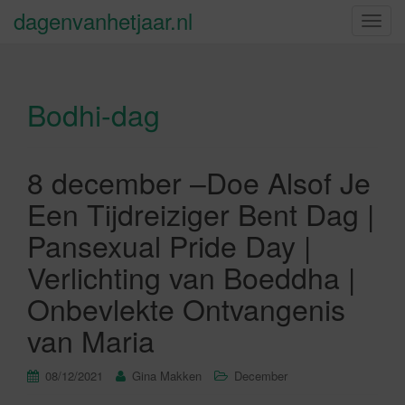
dagenvanhetjaar.nl
S
c
h
a
Bodhi-dag
k
e
l
n
8 december –Doe Alsof Je
a
Een Tijdreiziger Bent Dag |
v
i
Pansexual Pride Day |
g
Verlichting van Boeddha |
a
t
Onbevlekte Ontvangenis
i
van Maria
e
08/12/2021
Gina Makken
December