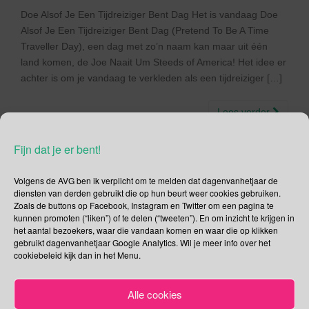
Doe Alsof Je Een Tijdreiziger Bent Dag Het is vandaag Doe
Alsof Je Een Tijdreiziger Bent Dag (Pretend To Be A Time
Traveller Day), een dag met zo’n naam kan maar uit één
land komen, de Joe Naait Um Steeds of America! Het idee er
achter is om je vandaag te verkleden als een tijdreiziger […]
Lees verder
Fijn dat je er bent!
Volgens de AVG ben ik verplicht om te melden dat dagenvanhetjaar de
diensten van derden gebruikt die op hun beurt weer cookies gebruiken.
Social Media
Zoals de buttons op Facebook, Instagram en Twitter om een pagina te
kunnen promoten (“liken”) of te delen (“tweeten”). En om inzicht te krijgen in
Je kunt me volgen op
het aantal bezoekers, waar die vandaan komen en waar die op klikken
gebruikt dagenvanhetjaar Google Analytics. Wil je meer info over het
cookiebeleid kijk dan in het Menu.
Zoeken
Alle cookies