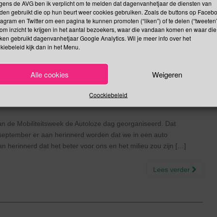
gens de AVG ben ik verplicht om te melden dat dagenvanhetjaar de diensten van
den gebruikt die op hun beurt weer cookies gebruiken. Zoals de buttons op Faceb
tagram en Twitter om een pagina te kunnen promoten (“liken”) of te delen (“tweeten”
om inzicht te krijgen in het aantal bezoekers, waar die vandaan komen en waar die
kken gebruikt dagenvanhetjaar Google Analytics. Wil je meer info over het
kiebeleid kijk dan in het Menu.
ze dag | Wereld
t Dag | Wereld CML Dag
Alle cookies
Weigeren
Coockiebeleid
sen
September
an de Mobiliteitsweek de Autoloze dag georganiseerd. Dat
 september er aan herinnerd worden dat we in een auto
herinnerd dat het beter voor ons en het milieu zou zijn […]
Lees verder