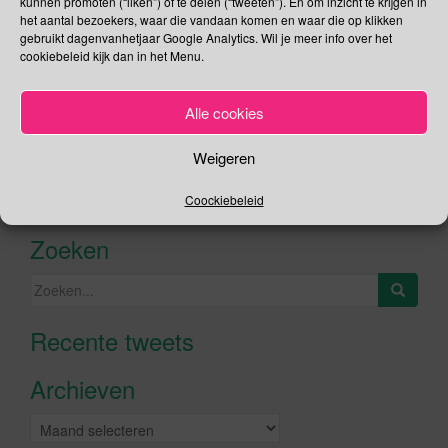
kunnen promoten (“liken”) of te delen (“tweeten”). En om inzicht te krijgen in
het aantal bezoekers, waar die vandaan komen en waar die op klikken
gebruikt dagenvanhetjaar Google Analytics. Wil je meer info over het
cookiebeleid kijk dan in het Menu.
Social Media
Alle cookies
Je kunt me volgen op
Weigeren
Coockiebeleid
Zoeken
Zoeken
naar:
Recente tweets
Klik om marketing cookies te
accepteren en deze inhoud in te
Archieven
schakelen
Archieven