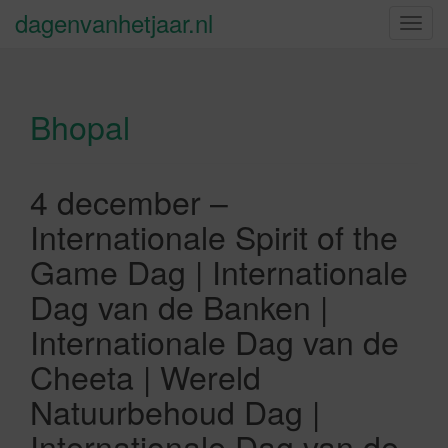
dagenvanhetjaar.nl
S
c
h
a
Bhopal
k
e
l
n
4 december –
a
Internationale Spirit of the
v
i
Game Dag | Internationale
g
Dag van de Banken |
a
t
Internationale Dag van de
i
Cheeta | Wereld
e
Natuurbehoud Dag |
Internationale Dag van de