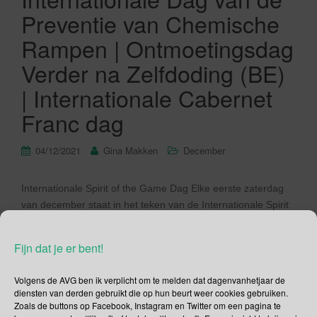
Preventie van Chemische
Rampen | Ontmoetingsdag
Verder na Zelfdoding (BE)
| Internationale Cabernet
Franc dag
04/12/2021
Gina Makken
December
Internationale Spirit of the Game Dag Elke eerste zaterdag
van december staat in het teken van de Internationale Spirit
of the Game Day (in de geest van de wedstrijd). De Engelse
term Spirit of the Game wordt gebruikt bij Ultimate Frisbee.
Fijn dat je er bent!
Kortweg Ultimate genoemd. Maar wat is Spirit of the Game?
Bij Ultimate wordt de […]
Volgens de AVG ben ik verplicht om te melden dat dagenvanhetjaar de
diensten van derden gebruikt die op hun beurt weer cookies gebruiken.
Lees verder
Zoals de buttons op Facebook, Instagram en Twitter om een pagina te