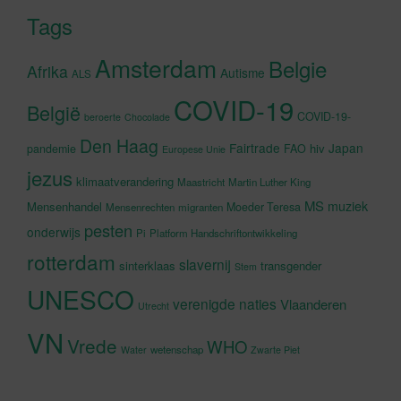
Tags
Amsterdam
Belgie
Afrika
Autisme
ALS
COVID-19
België
COVID-19-
beroerte
Chocolade
Den Haag
Fairtrade
Japan
hiv
pandemie
FAO
Europese Unie
jezus
klimaatverandering
Maastricht
Martin Luther King
MS
muziek
Mensenhandel
Moeder Teresa
Mensenrechten
migranten
pesten
onderwijs
Pi
Platform Handschriftontwikkeling
rotterdam
slavernij
sinterklaas
transgender
Stem
UNESCO
verenigde naties
Vlaanderen
Utrecht
VN
Vrede
WHO
wetenschap
Water
Zwarte Piet