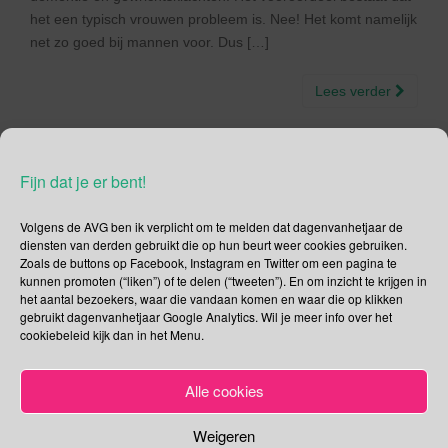
het een typisch vrouwen probleem is. Nee! Het komt namelijk
net zo goed bij mannen voor. Dus […]
Lees verder
Fijn dat je er bent!
Social Media
Volgens de AVG ben ik verplicht om te melden dat dagenvanhetjaar de
diensten van derden gebruikt die op hun beurt weer cookies gebruiken.
Je kunt me volgen op
Zoals de buttons op Facebook, Instagram en Twitter om een pagina te
kunnen promoten (“liken”) of te delen (“tweeten”). En om inzicht te krijgen in
het aantal bezoekers, waar die vandaan komen en waar die op klikken
gebruikt dagenvanhetjaar Google Analytics. Wil je meer info over het
cookiebeleid kijk dan in het Menu.
Zoeken
Alle cookies
Zoeken
naar:
Weigeren