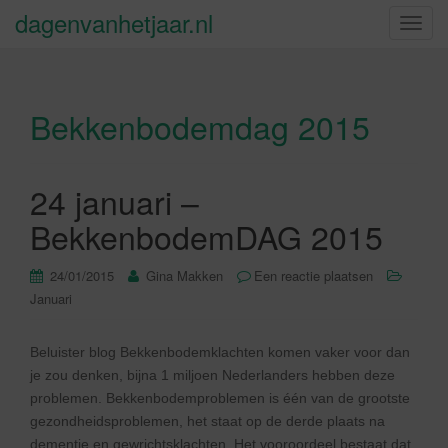
dagenvanhetjaar.nl
S
c
h
a
Bekkenbodemdag 2015
k
e
l
n
24 januari –
a
BekkenbodemDAG 2015
v
i
24/01/2015
Gina Makken
Een reactie plaatsen
g
Januari
a
t
i
Beluister blog Bekkenbodemklachten komen vaker voor dan
e
je zou denken, bijna 1 miljoen Nederlanders hebben deze
problemen. Bekkenbodemproblemen is één van de grootste
gezondheidsproblemen, het staat op de derde plaats na
dementie en gewrichtsklachten. Het vooroordeel bestaat dat