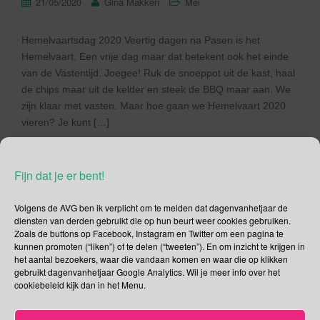
21/05/2020
Gina Makken
Mei
Hemelvaartsdag 2020 Veertig dagen na Pasen is het
Hemelvaart. Een vrije dag maar dat betekent ook het einde
van de Vastentijd. Joegee! Ruk de snoeppot uit de kast, haal
de chips maar uit de kelder en steek de BBQ maar aan. We
zijn klaar met vasten. Maar hoe gaan we Hemelvaart 2020
vieren? Je kunt […]
Lees verder
Fijn dat je er bent!
Volgens de AVG ben ik verplicht om te melden dat dagenvanhetjaar de
diensten van derden gebruikt die op hun beurt weer cookies gebruiken.
Zoals de buttons op Facebook, Instagram en Twitter om een pagina te
Social Media
kunnen promoten (“liken”) of te delen (“tweeten”). En om inzicht te krijgen in
het aantal bezoekers, waar die vandaan komen en waar die op klikken
gebruikt dagenvanhetjaar Google Analytics. Wil je meer info over het
Je kunt me volgen op
cookiebeleid kijk dan in het Menu.