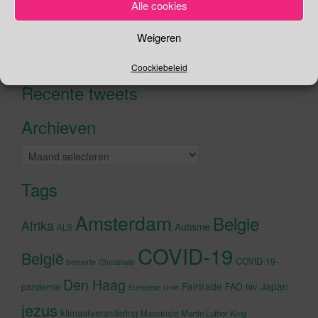
Alle cookies
Zoeken
Weigeren
Zoeken
naar:
Coockiebeleid
Recente tweets
Klik om marketing cookies te
accepteren en deze inhoud in te
Archieven
schakelen
Archieven
Tags
Amsterdam
Belgie
Afrika
Autisme
ALS
COVID-19
België
COVID-19-
beroerte
Chocolade
Den Haag
Fairtrade
Japan
hiv
pandemie
FAO
Europese Unie
jezus
klimaatverandering
Maastricht
Martin Luther King