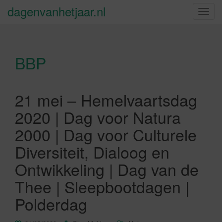
dagenvanhetjaar.nl
S
c
h
a
BBP
k
e
l
n
21 mei – Hemelvaartsdag
a
2020 | Dag voor Natura
v
i
2000 | Dag voor Culturele
g
Diversiteit, Dialoog en
a
t
Ontwikkeling | Dag van de
i
Thee | Sleepbootdagen |
e
Polderdag