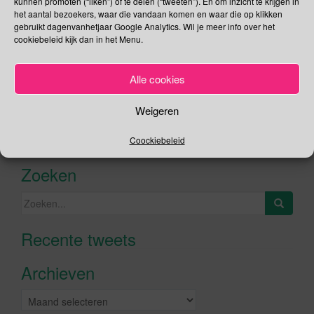
kunnen promoten (“liken”) of te delen (“tweeten”). En om inzicht te krijgen in
het aantal bezoekers, waar die vandaan komen en waar die op klikken
gebruikt dagenvanhetjaar Google Analytics. Wil je meer info over het
cookiebeleid kijk dan in het Menu.
Social Media
Alle cookies
Je kunt me volgen op
Weigeren
Coockiebeleid
Zoeken
Zoeken
naar:
Recente tweets
Klik om marketing cookies te
accepteren en deze inhoud in te
Archieven
schakelen
Archieven