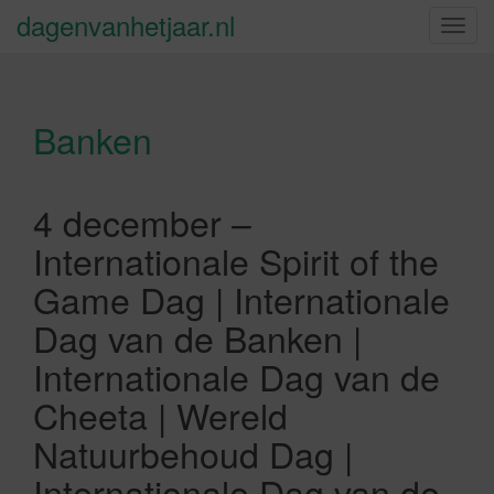
dagenvanhetjaar.nl
S
c
h
a
Banken
k
e
l
n
4 december –
a
Internationale Spirit of the
v
i
Game Dag | Internationale
g
Dag van de Banken |
a
t
Internationale Dag van de
i
Cheeta | Wereld
e
Natuurbehoud Dag |
Internationale Dag van de