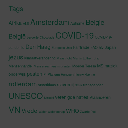
Tags
Amsterdam
Belgie
Afrika
Autisme
ALS
COVID-19
België
COVID-19-
beroerte
Chocolade
Den Haag
Fairtrade
Japan
hiv
pandemie
FAO
Europese Unie
jezus
klimaatverandering
Maastricht
Martin Luther King
MS
muziek
Mensenhandel
Moeder Teresa
Mensenrechten
migranten
pesten
onderwijs
Pi
Platform Handschriftontwikkeling
rotterdam
slavernij
sinterklaas
transgender
Stem
UNESCO
verenigde naties
Vlaanderen
Utrecht
VN
Vrede
WHO
wetenschap
Water
Zwarte Piet