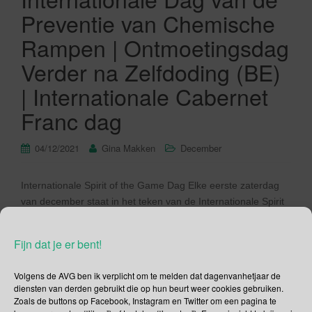
Preventie van Chemische
Rampen | Ontmoetingsdag
Verder na Zelfdoding (BE)
| Internationale Cabernet
Franc dag
04/12/2021
Gina Makken
December
Internationale Spirit of the Game Dag Elke eerste zaterdag
van december staat in het teken van de Internationale Spirit
of the Game Day (in de geest van de wedstrijd). De Engelse
term Spirit of the Game wordt gebruikt bij Ultimate Frisbee.
Fijn dat je er bent!
Kortweg Ultimate genoemd. Maar wat is Spirit of the Game?
Bij Ultimate wordt de […]
Volgens de AVG ben ik verplicht om te melden dat dagenvanhetjaar de
diensten van derden gebruikt die op hun beurt weer cookies gebruiken.
Lees verder
Zoals de buttons op Facebook, Instagram en Twitter om een pagina te