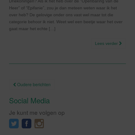
Driekoningen? Als ik het heb over de “Openbaring van de
Heer” of “Epifanie”, zou je dan meteen weten waar ik het
over heb? De gelovige onder ons vast wel maar tot die
categorie behoor ik niet. Weet wel een beetje waar het over
gaat maar het echte […]
Lees verder
Berichtnavigatie
Oudere berichten
Social Media
Je kunt me volgen op