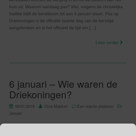
huis uit. Waarom vandaag pas? Wel, volgens de christelijke
traditie blijft de kerstboom tot aan 6 januari staan. Pas op
Driekoningen is de officiële laatste dag van de kersttijd
aangebroken en is het officieel de tijd om […]
Lees verder
6 januari – Wie waren de
Driekoningen?
06/01/2018
Gina Makken
Een reactie plaatsen
Januari
De Driekoningen Vandaag is het eindelijk zover, de