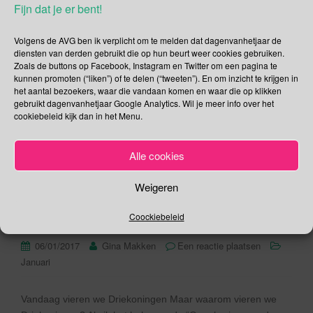
kerstballen kunnen eindelijk de berging in en de kerstboom
Fijn dat je er bent!
kan het huis uit. Waarom vandaag pas? Wel, volgens de
christelijke traditie blijft de kerstboom tot aan 6 januari. Want
Volgens de AVG ben ik verplicht om te melden dat dagenvanhetjaar de
pas op Driekoningen is de officiële laatste dag van de
diensten van derden gebruikt die op hun beurt weer cookies gebruiken.
Zoals de buttons op Facebook, Instagram en Twitter om een pagina te
kersttijd aangebroken en is het officieel de tijd om al […]
kunnen promoten (“liken”) of te delen (“tweeten”). En om inzicht te krijgen in
het aantal bezoekers, waar die vandaan komen en waar die op klikken
Lees verder
gebruikt dagenvanhetjaar Google Analytics. Wil je meer info over het
cookiebeleid kijk dan in het Menu.
Alle cookies
6 januari – Vandaag vieren
Weigeren
we Driekoningen
Coockiebeleid
06/01/2017
Gina Makken
Een reactie plaatsen
Januari
Vandaag vieren we Driekoningen Maar waarom vieren we