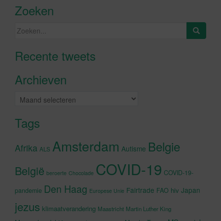
Zoeken
Zoeken
naar:
Recente tweets
Klik om marketing cookies te
accepteren en deze inhoud in te
Archieven
schakelen
Archieven
Tags
Amsterdam
Belgie
Afrika
Autisme
ALS
COVID-19
België
COVID-19-
beroerte
Chocolade
Den Haag
Fairtrade
Japan
hiv
pandemie
FAO
Europese Unie
jezus
klimaatverandering
Maastricht
Martin Luther King