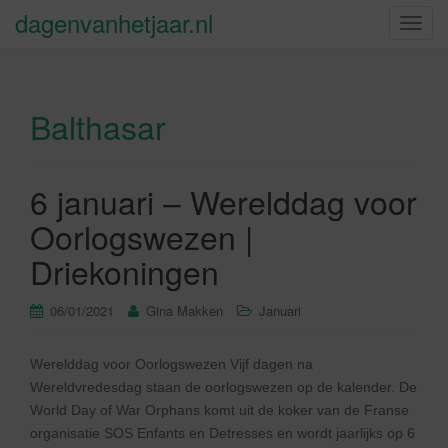
dagenvanhetjaar.nl
S
c
h
a
Balthasar
k
e
l
n
6 januari – Werelddag voor
a
Oorlogswezen |
v
i
Driekoningen
g
a
06/01/2021
Gina Makken
Januari
t
i
Werelddag voor Oorlogswezen Vijf dagen na
e
Wereldvredesdag staan de oorlogswezen op de kalender. De
World Day of War Orphans komt uit de koker van de Franse
organisatie SOS Enfants en Detresses en wordt jaarlijks op 6