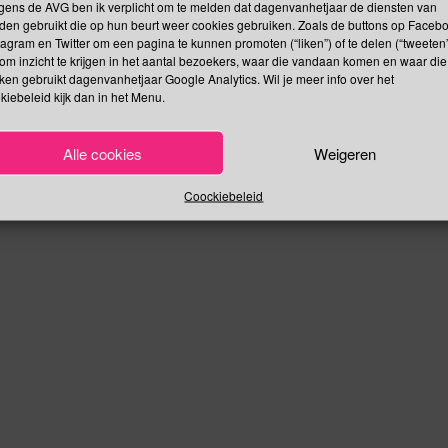
gens de AVG ben ik verplicht om te melden dat dagenvanhetjaar de diensten van
den gebruikt die op hun beurt weer cookies gebruiken. Zoals de buttons op Faceb
tagram en Twitter om een pagina te kunnen promoten (“liken”) of te delen (“tweeten”
om inzicht te krijgen in het aantal bezoekers, waar die vandaan komen en waar die
kken gebruikt dagenvanhetjaar Google Analytics. Wil je meer info over het
kiebeleid kijk dan in het Menu.
Alle cookies
Weigeren
Coockiebeleid