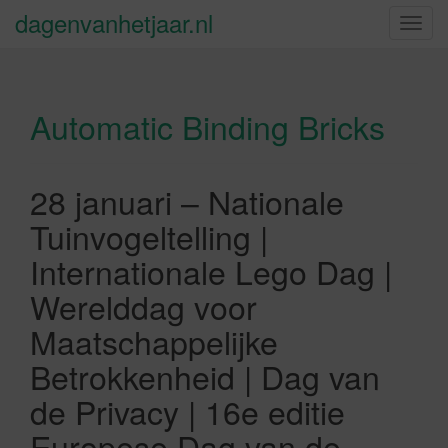
dagenvanhetjaar.nl
S
c
h
a
Automatic Binding Bricks
k
e
l
n
28 januari – Nationale
a
Tuinvogeltelling |
v
i
Internationale Lego Dag |
g
Werelddag voor
a
t
Maatschappelijke
i
Betrokkenheid | Dag van
e
de Privacy | 16e editie
Europese Dag van de