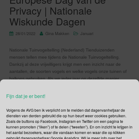
Privacy | Nationale
Wiskunde Dagen
28/01/2022
Gina Makken
Januari
Nationale Tuinvogeltelling (Nederland) Tienduizenden
mensen tellen mee tijdens de Nationale Tuinvogeltelling.
Dankzij al deze vrijwilligers krijgt men een inzicht naar de
aantallen, de soorten vogels en welke vogels onze tuinen of
balkons gebruiken. Als we ieder jaar op dezelfde manier
tellen, kan Vogelbescherming Nederland in de gaten houden
met welke vogels het goed gaat en […]
Fijn dat je er bent!
Lees verder
Volgens de AVG ben ik verplicht om te melden dat dagenvanhetjaar de
diensten van derden gebruikt die op hun beurt weer cookies gebruiken.
Zoals de buttons op Facebook, Instagram en Twitter om een pagina te
kunnen promoten (“liken”) of te delen (“tweeten”). En om inzicht te krijgen in
het aantal bezoekers, waar die vandaan komen en waar die op klikken
gebruikt dagenvanhetjaar Google Analytics. Wil je meer info over het