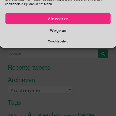
cookiebeleid kijk dan in het Menu.
Social Media
Je kunt me volgen op
Alle cookies
Weigeren
Zoeken
Coockiebeleid
Zoeken
naar:
Recente tweets
Klik om marketing cookies te
accepteren en deze inhoud in te
Archieven
schakelen
Archieven
Tags
Amsterdam
Belgie
Afrika
Autisme