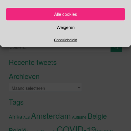
Je kunt me volgen op
Alle cookies
Weigeren
Zoeken
Coockiebeleid
Zoeken
naar:
Recente tweets
Klik om marketing cookies te
accepteren en deze inhoud in te
Archieven
schakelen
Archieven
Tags
Amsterdam
Belgie
Afrika
Autisme
ALS
COVID-19
België