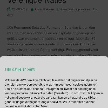
26/06/2017
Gina Makken
Een reactie plaatsen
Juni
10e Permanent Beta dag Permanent Beta dag is een dag
waarop mensen kennis delen en inspiratie opdoen op het
gebied van wetenschap, techniek en cultuur. Meer dan 50
aantoongevende sprekers delen hun kennis en kunnen je
wellicht inspireren op Permanent dag. Een playground waar
gespeeld kan worden met allerlei gadgets, kunst en DIY tech
ontbreekt […]
Fijn dat je er bent!
Lees verder
Volgens de AVG ben ik verplicht om te melden dat dagenvanhetjaar de
diensten van derden gebruikt die op hun beurt weer cookies gebruiken.
Zoals de buttons op Facebook, Instagram en Twitter om een pagina te
kunnen promoten (“liken”) of te delen (“tweeten”). En om inzicht te krijgen in
het aantal bezoekers, waar die vandaan komen en waar die op klikken
gebruikt dagenvanhetjaar Google Analytics. Wil je meer info over het
Social Media
cookiebeleid kijk dan in het Menu.