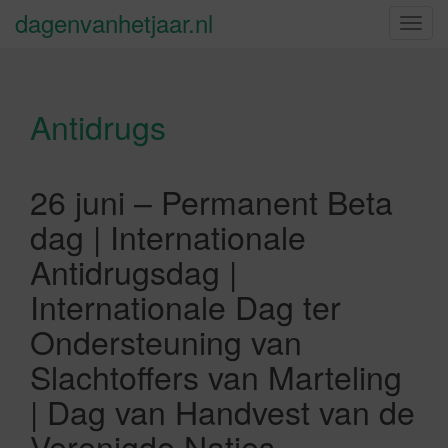
dagenvanhetjaar.nl
S
c
h
a
Antidrugs
k
e
l
n
26 juni – Permanent Beta
a
dag | Internationale
v
i
Antidrugsdag |
g
Internationale Dag ter
a
t
Ondersteuning van
i
Slachtoffers van Marteling
e
| Dag van Handvest van de
Verenigde Naties