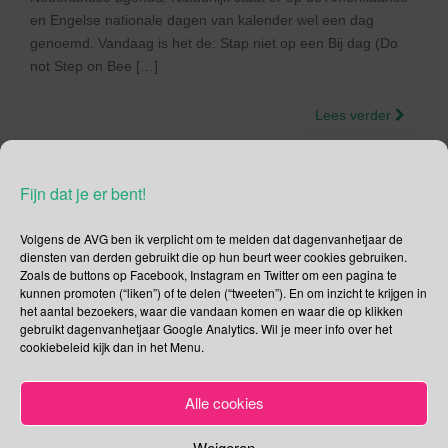
en Engelse nationale dagen van kalender wel een dag
genoemd. Vandaag is het de: Stap niet op een Bij dag (Do
not Step on Bee […]
Lees verder
Fijn dat je er bent!
Social Media
Volgens de AVG ben ik verplicht om te melden dat dagenvanhetjaar de
diensten van derden gebruikt die op hun beurt weer cookies gebruiken.
Zoals de buttons op Facebook, Instagram en Twitter om een pagina te
Je kunt me volgen op
kunnen promoten (“liken”) of te delen (“tweeten”). En om inzicht te krijgen in
het aantal bezoekers, waar die vandaan komen en waar die op klikken
gebruikt dagenvanhetjaar Google Analytics. Wil je meer info over het
cookiebeleid kijk dan in het Menu.
Zoeken
Alle cookies
Zoeken
naar:
Weigeren