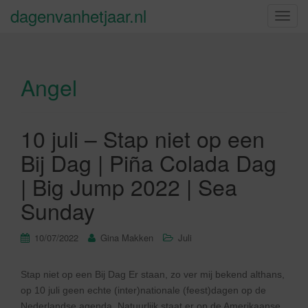
dagenvanhetjaar.nl
S
c
h
a
Angel
k
e
l
n
10 juli – Stap niet op een
a
Bij Dag | Piña Colada Dag
v
i
| Big Jump 2022 | Sea
g
Sunday
a
t
10/07/2022
Gina Makken
Juli
i
e
Stap niet op een Bij Dag Er staan, zo ver mij bekend althans,
op 10 juli geen echte (inter)nationale (feest)dagen op de
Nederlandse agenda. Natuurlijk staat er op de Amerikaanse