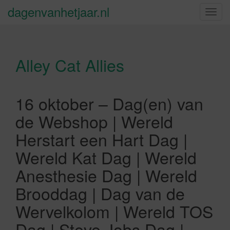
dagenvanhetjaar.nl
S
c
h
a
Alley Cat Allies
k
e
l
n
16 oktober – Dag(en) van
a
de Webshop | Wereld
v
i
Herstart een Hart Dag |
g
Wereld Kat Dag | Wereld
a
t
Anesthesie Dag | Wereld
i
Brooddag | Dag van de
e
Wervelkolom | Wereld TOS
Dag | Steve Jobs Dag |