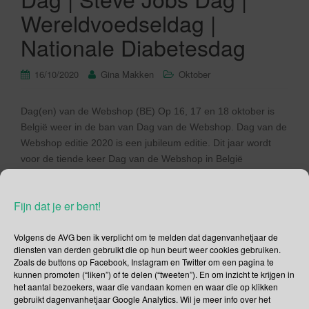
Wereldvoedseldag |
Nationale Diabetesdag
16/10/2020
Gina Makken
Oktober
Dag(en) van de Webshop (BE) Op 16, 17 en 18 oktober is
België weer in de ban van Dag van de Webshop. Dag van de
Webshop editie 2020 is een jubileum editie. Dit jaar wordt
voor de tiende keer Dag van de Webshop in België
georganiseerd. Je kunt alle deelnemende webshops
terugvinden op de website […]
Fijn dat je er bent!
Lees verder
Volgens de AVG ben ik verplicht om te melden dat dagenvanhetjaar de
diensten van derden gebruikt die op hun beurt weer cookies gebruiken.
Zoals de buttons op Facebook, Instagram en Twitter om een pagina te
kunnen promoten (“liken”) of te delen (“tweeten”). En om inzicht te krijgen in
het aantal bezoekers, waar die vandaan komen en waar die op klikken
gebruikt dagenvanhetjaar Google Analytics. Wil je meer info over het