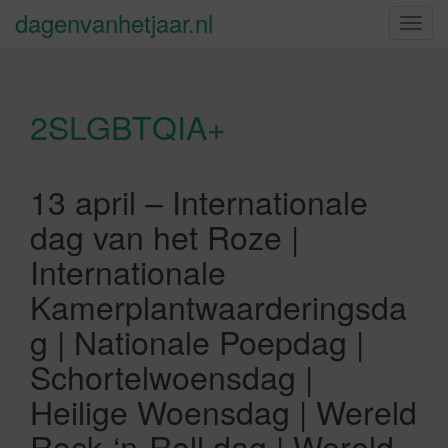
dagenvanhetjaar.nl
S
c
h
a
2SLGBTQIA+
k
e
l
n
13 april – Internationale
a
dag van het Roze |
v
i
Internationale
g
Kamerplantwaarderingsda
a
t
g | Nationale Poepdag |
i
Schortelwoensdag |
e
Heilige Woensdag | Wereld
Rock-‘n-Roll dag | Wereld