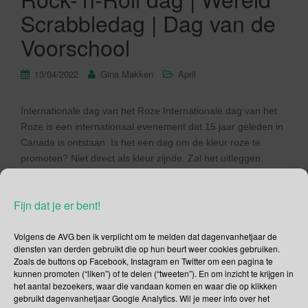
Scrabbledag | Dag van de
Voorschool
13/04/2022
Gina Makken
April
Internationale dag van het Roze Internationale dag van het
Roze is een internationaal evenement dat 15 jaar geleden in
Canada is ontstaan. Is het een dag om de kleur roze te
promoten? Niet direct als kleur zijnde. Zal het uitleggen.
Internationale dag van het Roze is het eindresultaat van wat
2 jonge Canadese scholieren kunnen […]
Fijn dat je er bent!
Lees verder
Volgens de AVG ben ik verplicht om te melden dat dagenvanhetjaar de
diensten van derden gebruikt die op hun beurt weer cookies gebruiken.
Zoals de buttons op Facebook, Instagram en Twitter om een pagina te
kunnen promoten (“liken”) of te delen (“tweeten”). En om inzicht te krijgen in
het aantal bezoekers, waar die vandaan komen en waar die op klikken
gebruikt dagenvanhetjaar Google Analytics. Wil je meer info over het