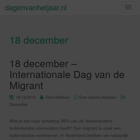
dagenvanhetjaar.nl
S
c
h
a
18 december
k
e
l
n
18 december –
a
Internationale Dag van de
v
i
Migrant
g
a
18/12/2014
Gina Makken
Een reactie plaatsen
t
December
i
e
Wist je dat naar schatting 98% van de Nederlanders
buitenlandse voorouders heeft? Een migrant is vaak een
buitenlandse werknemer. In Nederland hebben we natuurlijk