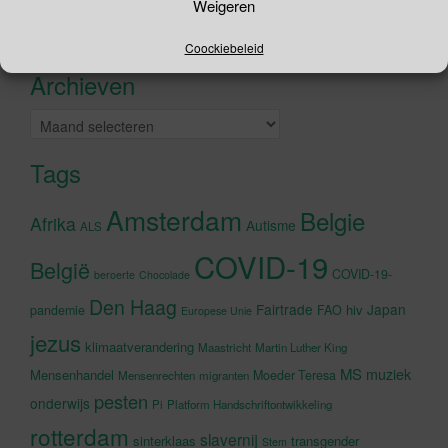
naar:
Weigeren
Recente tweets
Klik om marketing cookies te
Coockiebeleid
accepteren en deze inhoud in te
Archieven
schakelen
Archieven
Tags
Amsterdam
Belgie
Afrika
Autisme
ALS
COVID-19
België
COVID-19-
beroerte
Chocolade
Den Haag
Fairtrade
Japan
hiv
pandemie
FAO
Europese Unie
jezus
klimaatverandering
Maastricht
Martin Luther King
MS
muziek
Mensenhandel
Moeder Teresa
Mensenrechten
migranten
pesten
onderwijs
Pi
Platform Handschriftontwikkeling
rotterdam
slavernij
sinterklaas
transgender
Stem