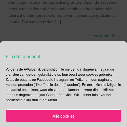
een lange historie met arbeidsmigranten. Vanaf de zestiende
eeuw was Nederland een handelsnatie die bekendstond als
tolerant en die een zekere mate van vrijheid van godsdienst
kende. Dat was de reden […]
Lees verder
Fijn dat je er bent!
Volgens de AVG ben ik verplicht om te melden dat dagenvanhetjaar de
Social Media
diensten van derden gebruikt die op hun beurt weer cookies gebruiken.
Zoals de buttons op Facebook, Instagram en Twitter om een pagina te
Je kunt me volgen op
kunnen promoten (“liken”) of te delen (“tweeten”). En om inzicht te krijgen in
het aantal bezoekers, waar die vandaan komen en waar die op klikken
gebruikt dagenvanhetjaar Google Analytics. Wil je meer info over het
cookiebeleid kijk dan in het Menu.
Zoeken
Alle cookies
Zoeken