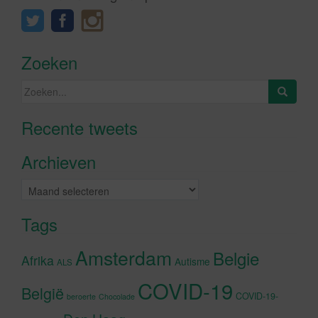
Zoeken
Zoeken
naar:
Recente tweets
Klik om marketing cookies te
accepteren en deze inhoud in te
Archieven
schakelen
Archieven
Tags
Amsterdam
Belgie
Afrika
Autisme
ALS
COVID-19
België
COVID-19-
beroerte
Chocolade