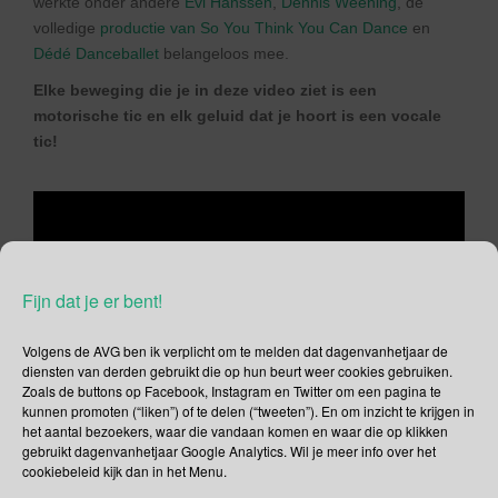
werkte onder andere
Evi Hanssen
,
Dennis Weening
, de
volledige
productie van So You Think You Can Dance
en
Dédé Danceballet
belangeloos mee.
Elke beweging die je in deze video ziet is een
motorische tic en elk geluid dat je hoort is een vocale
tic!
Fijn dat je er bent!
Volgens de AVG ben ik verplicht om te melden dat dagenvanhetjaar de
diensten van derden gebruikt die op hun beurt weer cookies gebruiken.
Zoals de buttons op Facebook, Instagram en Twitter om een pagina te
kunnen promoten (“liken”) of te delen (“tweeten”). En om inzicht te krijgen in
het aantal bezoekers, waar die vandaan komen en waar die op klikken
gebruikt dagenvanhetjaar Google Analytics. Wil je meer info over het
cookiebeleid kijk dan in het Menu.