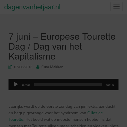
dagenvanhetjaar.nl
S
c
h
a
7 juni – Europese Tourette
k
e
Dag / Dag van het
l
Kapitalisme
n
a
v
07/06/2015
Gina Makken
i
g
Audiospeler
a
00:00
00:00
t
i
e
Jaarlijks wordt op de eerste zondag van juni extra aandacht
en begrip gevraagd voor het syndroom van
Gilles de
Tourette
. Het beeld wat de meeste mensen hebben is dat
mensen met Tourette alleen maar schelden en vloeken. Niets