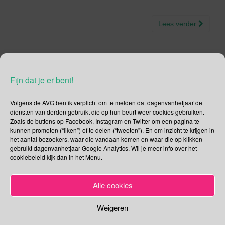
Lees verder
Fijn dat je er bent!
Social Media
Volgens de AVG ben ik verplicht om te melden dat dagenvanhetjaar de
Je kunt me volgen op
diensten van derden gebruikt die op hun beurt weer cookies gebruiken.
Zoals de buttons op Facebook, Instagram en Twitter om een pagina te
kunnen promoten (“liken”) of te delen (“tweeten”). En om inzicht te krijgen in
het aantal bezoekers, waar die vandaan komen en waar die op klikken
gebruikt dagenvanhetjaar Google Analytics. Wil je meer info over het
Zoeken
cookiebeleid kijk dan in het Menu.
Zoeken
Alle cookies
naar:
Recente tweets
Klik om marketing cookies te
Weigeren
accepteren en deze inhoud in te