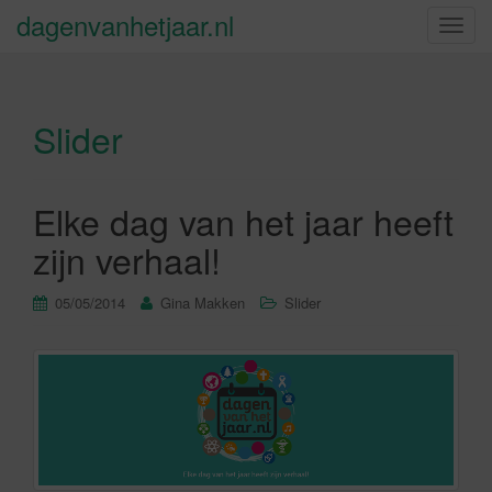
dagenvanhetjaar.nl
S
c
h
a
Slider
k
e
l
n
Elke dag van het jaar heeft
a
zijn verhaal!
v
i
05/05/2014
Gina Makken
Slider
g
a
t
i
e