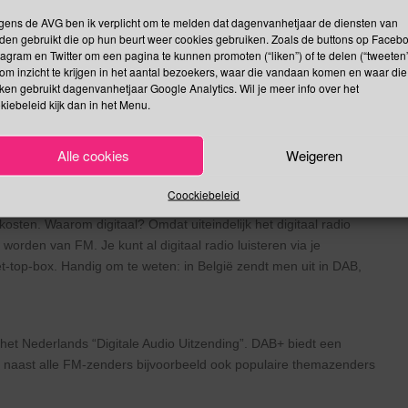
ng of ergens anders.
gens de AVG ben ik verplicht om te melden dat dagenvanhetjaar de diensten van
orona kunnen zijn?
den gebruikt die op hun beurt weer cookies gebruiken. Zoals de buttons op Faceb
tagram en Twitter om een pagina te kunnen promoten (“liken”) of te delen (“tweeten”
s aan je voorbij. Of je moet de hele dag je partner plat kussen.
om inzicht te krijgen in het aantal bezoekers, waar die vandaan komen en waar die
ees er zeker van dat degene die je wilt kussen dat ook wil. Je
kken gebruikt dagenvanhetjaar Google Analytics. Wil je meer info over het
kiebeleid kijk dan in het Menu.
beschuldigd worden van ongewenste intimiteiten op Kusdag?
io
Alle cookies
Weigeren
alle landelijke publieke, – commerciële, regionale publieke en –
Coockiebeleid
enomeen de digitale radio. Dit digitale signaal pluk je, net als
kosten. Waarom digitaal? Omdat uiteindelijk het digitaal radio
worden van FM. Je kunt al digitaal radio luisteren via je
set-top-box. Handig om te weten: in België zendt men uit in DAB,
 het Nederlands “Digitale Audio Uitzending”. DAB+ biedt een
e naast alle FM-zenders bijvoorbeeld ook populaire themazenders