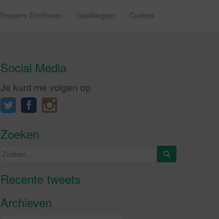
 Troopers Eindhoven
Gastblogger
Cookies
Social Media
Je kunt me volgen op
Zoeken
Zoeken
naar:
Recente tweets
Klik om marketing cookies te
accepteren en deze inhoud in te
Archieven
schakelen