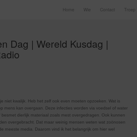
Home
Wie
Contact
Troep
en Dag | Wereld Kusdag |
Radio
je niet kwalijk. Heb het zelf ook even moeten opzoeken. Wat is
 op mens kan overgaan. Deze infecties worden via voedsel of water
 of besmet dierlijk materiaal zoals mest overgedragen. Ook kunnen
den overgebracht. Dat maar weinig mensen weten wat zoönosen
or de meeste media. Daarom vind ik het belangrijk om hier wel