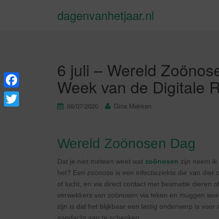
dagenvanhetjaar.nl
6 juli – Wereld Zoönos
Week van de Digitale 
F
06/07/2020
Gina Makken
a
T
c
w
e
Wereld Zoönosen Dag
i
b
t
Dat je niet meteen weet wat
zoönosen
zijn neem ik 
o
het? Een zoönose is een infectieziekte die van dier
t
of lucht, en via direct contact met besmette dieren
o
e
verwekkers van zoönosen via teken en muggen wor
k
r
zijn is dat het blijkbaar een lastig onderwerp is vo
aandacht aan te schenken.