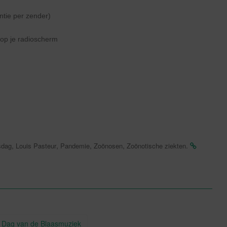
ntie per zender)
n op je radioscherm
,
,
,
,
.
sdag
Louis Pasteur
Pandemie
Zoönosen
Zoönotische ziekten
 | Dag van de Blaasmuziek