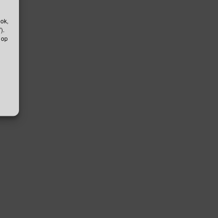
ook,
).
 op