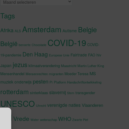
Archieven
Tags
Amsterdam
Belgie
Afrika
Autisme
ALS
COVID-19
België
COVID-
beroerte
Chocolade
Den Haag
Fairtrade
hiv
19-pandemie
FAO
Europese Unie
jezus
Japan
klimaatverandering
Maastricht
Martin Luther King
MS
Mensenhandel
Moeder Teresa
Mensenrechten
migranten
pesten
muziek
onderwijs
Pi
Platform Handschriftontwikkeling
rotterdam
slavernij
sinterklaas
transgender
Stem
UNESCO
verenigde naties
Vlaanderen
Utrecht
VN
Vrede
WHO
wetenschap
Water
Zwarte Piet