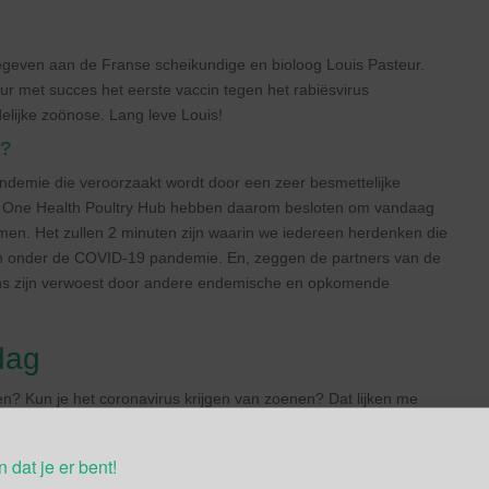
geven aan de Franse scheikundige en bioloog Louis Pasteur.
ur met succes het eerste vaccin tegen het rabiësvirus
elijke zoönose. Lang leve Louis!
d?
ndemie die veroorzaakt wordt door een zeer besmettelijke
e One Health Poultry Hub hebben daarom besloten om vandaag
nemen. Het zullen 2 minuten zijn waarin we iedereen herdenken die
n onder de COVID-19 pandemie. En, zeggen de partners van de
ens zijn verwoest door andere endemische en opkomende
dag
? Kun je het coronavirus krijgen van zoenen? Dat lijken me
unt het virus krijgen en doorgeven via zoenen. Het coronavirus
 zit in je longen, je keel en achter in je neus. De regel is dat je
n dat je er bent!
e samenwoont. En dus logischerwijs ook niet zoent. Dat geldt