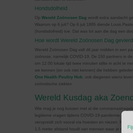
Hondsdolheid
Op
Wereld Zoönosen Dag
wordt extra aandacht ge
Waarom op 6 juli? Op 6 juli 1885 diende Louis Paste
(hondsdolheid) toe. Dat was tot aan die dag een dod
Hoe wordt Wereld Zoönosen Dag gevier
Wereld Zoönosen Dag valt dit jaar midden in een pa
zoönose, namelijk COVID-19. De 150 partners in d
om 12.00 lokale tijd twee minuten stilte in acht te 
we kennen (en ook niet kennen) die hebben gelede
One Health Poultry Hub
, ook diegenen wiens lev
zoönotische ziekten
Wereld Kusdag aka Zoen
Wie mag je nog kussen met al die coronamaatregelen
legitieme vragen tijdens COVID-19-pandemie Ja, je k
verspreidt zich vooral via hoesten en niezen. Het virus
Fij
1,5 meter afstand houdt van mensen waar je niet me