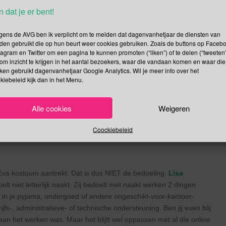
n dat je er bent!
alleen (legale) inwoners van de 50 VS & DC mochten meedoen.
Laat
hte. Geen wedstrijd te zien alleen maar 10 suggesties hoe
gens de AVG ben ik verplicht om te melden dat dagenvanhetjaar de diensten van
den gebruikt die op hun beurt weer cookies gebruiken. Zoals de buttons op Faceb
estie voor je in petto: smeer maar in je haar!
tagram en Twitter om een pagina te kunnen promoten (“liken”) of te delen (“tweeten”
om inzicht te krijgen in het aantal bezoekers, waar die vandaan komen en waar die
g
kken gebruikt dagenvanhetjaar Google Analytics. Wil je meer info over het
kiebeleid kijk dan in het Menu.
sen zich aangemeld om mee te doen aan de
Warmetruiendag
. De
deze actiedag bereiken dat mensen zich bewuster worden van hoe
Alle cookies
Weigeren
-uitstoot te verminderen. Elke graad omlaag bespaart 6 %
 de verwarming een paar graden lager en trek een warme trui
Coockiebeleid
je foto met #warmetruiendag op Twitter, Facebook en Instagram.
 Eva kostuum aantrekt. Dat is dus NIET de bedoeling.
Lisa
t niet letterlijk naakt. Zij bedoelt met naakt werken 2 dingen
n in je pyjama, ondergoed of andere ongeschikt-voor-kantoor-
fs-, administratieve- of technische ondersteuning. Ben jij even blij
an het werken was. Maar het blijft wel oppassen met al die online