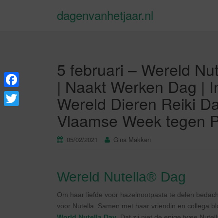
dagenvanhetjaar.nl
5 februari – Wereld N
| Naakt Werken Dag | I
F
Wereld Dieren Reiki D
a
T
Vlaamse Week tegen P
c
w
e
05/02/2021
Gina Makken
i
b
t
o
t
Wereld Nutella® Dag
o
e
Om haar liefde voor hazelnootpasta te delen bedac
k
r
voor Nutella. Samen met haar vriendin en collega b
World Nutella Day
. Dat zij niet de enige twee Nute