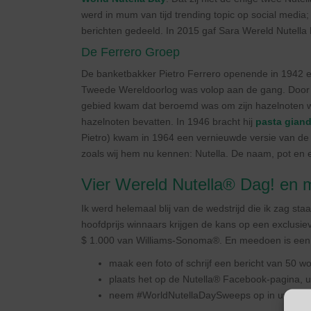
werd in mum van tijd trending topic op social media
berichten gedeeld. In 2015 gaf Sara Wereld Nutella
De Ferrero Groep
De banketbakker Pietro Ferrero openende in 1942 ee
Tweede Wereldoorlog was volop aan de gang. Door d
gebied kwam dat beroemd was om zijn hazelnoten wi
hazelnoten bevatten. In 1946 bracht hij
pasta gian
Pietro) kwam in 1964 een vernieuwde versie van de
zoals wij hem nu kennen: Nutella. De naam, pot en e
Vier Wereld Nutella® Dag! en
Ik werd helemaal blij van de wedstrijd die ik zag st
hoofdprijs winnaars krijgen de kans op een exclusie
$ 1.000 van Williams-Sonoma®. En meedoen is een e
maak een foto of schrijf een bericht van 50 wo
plaats het op de Nutella® Facebook-pagina, u
neem #WorldNutellaDaySweeps op in uw bericht