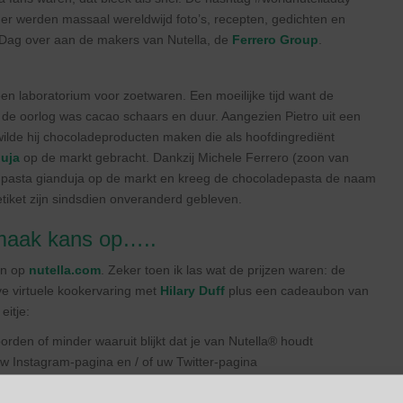
; er werden massaal wereldwijd foto’s, recepten, gedichten en
 Dag over aan de makers van Nutella, de
Ferrero Group
.
n laboratorium voor zoetwaren. Een moeilijke tijd want de
e oorlog was cacao schaars en duur. Aangezien Pietro uit een
lde hij chocoladeproducten maken die als hoofdingrediënt
duja
op de markt gebracht. Dankzij Michele Ferrero (zoon van
 pasta gianduja op de markt en kreeg de chocoladepasta de naam
tiket zijn sindsdien onveranderd gebleven.
 maak kans op…..
aan op
nutella.com
. Zeker toen ik las wat de prijzen waren: de
ve virtuele kookervaring met
Hilary Duff
plus een cadeaubon van
itje:
orden of minder waaruit blijkt dat je van Nutella® houdt
w Instagram-pagina en / of uw Twitter-pagina
 of bijschrift