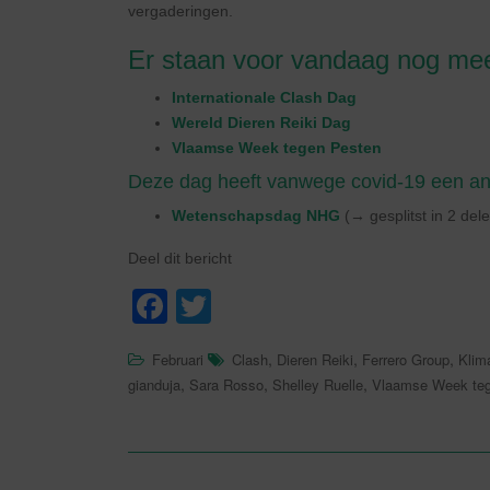
vergaderingen.
Er staan voor vandaag nog mee
Internationale Clash Dag
Wereld Dieren Reiki Dag
Vlaamse Week tegen Pesten
Deze dag heeft vanwege covid-19 een and
Wetenschapsdag NHG
(→ gesplitst in 2 de
Deel dit bericht
F
T
a
wi
,
,
,
Februari
Clash
Dieren Reiki
Ferrero Group
Klim
c
tt
,
,
,
gianduja
Sara Rosso
Shelley Ruelle
Vlaamse Week te
e
er
b
o