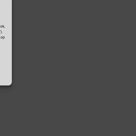
ook,
).
 op