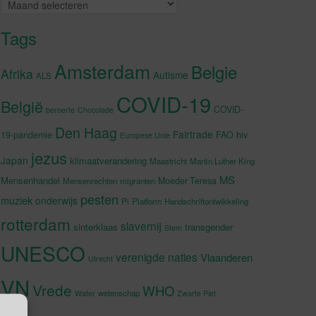
Archieven
Tags
Amsterdam
Belgie
Afrika
Autisme
ALS
COVID-19
België
COVID-
beroerte
Chocolade
Den Haag
Fairtrade
hiv
19-pandemie
FAO
Europese Unie
jezus
Japan
klimaatverandering
Maastricht
Martin Luther King
MS
Mensenhandel
Moeder Teresa
Mensenrechten
migranten
pesten
muziek
onderwijs
Pi
Platform Handschriftontwikkeling
rotterdam
slavernij
sinterklaas
transgender
Stem
UNESCO
verenigde naties
Vlaanderen
Utrecht
VN
Vrede
WHO
wetenschap
Water
Zwarte Piet