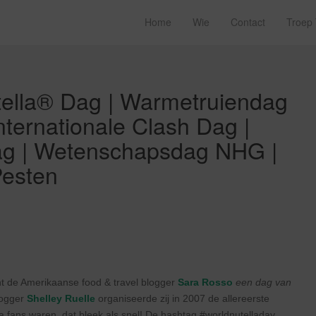
Home
Wie
Contact
Troep
utella® Dag | Warmetruiendag
nternationale Clash Dag |
ag | Wetenschapsdag NHG |
esten
ht de Amerikaanse food & travel blogger
Sara Rosso
een dag van
logger
Shelley Ruelle
organiseerde zij in 2007 de allereerste
lla fans waren, dat bleek als snel! De hashtag #worldnutelladay