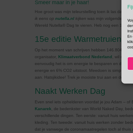
Smeer maar in je haar!
Fij
Hoe groot was mijn teleurstelling toen ik las dat 
ik eens op
nutella.nl
kijken
was mijn volgende gedac
Vol
der
Wereld Nutella® Dag te vieren. Heb nog een 11e sugg
Ins
En 
15e editie Warmetruienda
kli
coo
Op het moment van schrijven hebben 146.804 men
organisator,
Klimaatverbond Nederland
, wil met 
eenvoudig het is om energie te besparen en de CO2
energie en 6% CO2 uitstoot. Meedoen is simpel: zet
aan. Hatsjikidee! Trek je mooiste trui aan en deel 
Naakt Werken Dag
Even snel iets ophelderen voordat je jou Adam – of
Kanarek
, de bedenkster van World Naked Day, bedoel
verschillende dingen. Ten eerste: vanuit huis werke
kleding. Ten tweede: vanuit huis werken zonder bedrij
dat je vanwege de coronamaatregelen toch al thuis a