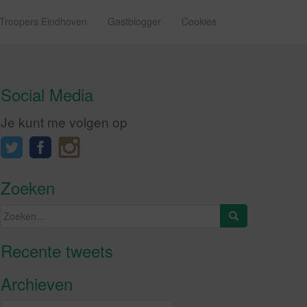
 Troopers Eindhoven
Gastblogger
Cookies
Social Media
Je kunt me volgen op
Zoeken
Zoeken
naar:
Recente tweets
Klik om marketing cookies te
accepteren en deze inhoud in te
Archieven
schakelen