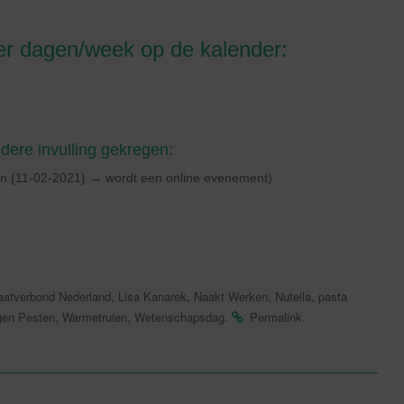
r dagen/week op de kalender:
ere invulling gekregen:
len {11-02-2021} → wordt een online evenement)
,
,
,
,
aatverbond Nederland
Lisa Kanarek
Naakt Werken
Nutella
pasta
,
,
.
.
gen Pesten
Warmetruien
Wetenschapsdag
Permalink