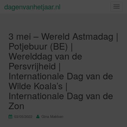
dagenvanhetjaar.nl
S
c
h
a
3 mei – Wereld Astmadag |
k
e
Potjebuur (BE) |
l
Werelddag van de
n
a
Persvrijheid |
v
Internationale Dag van de
i
g
Wilde Koala’s |
a
Internationale Dag van de
t
i
Zon
e
03/05/2022
Gina Makken