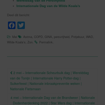
Werelddag van de Persvrijheid
Internationale Dag van de Wilde Koala’s
Deel dit bericht
F
T
a
wi
,
,
,
,
,
,
Mei
Astma
COPD
GINA
persvrijheid
Potjebuur
WAD
c
tt
,
.
.
Wilde Koala’s
Zon
Permalink
e
er
b
o
o
Berichtnavigatie
2 mei – Internationale Scheurbuik dag | Werelddag
k
van de Tonijn | Internationale Harry Potter-dag |
Suikerfeest | Nationale inbraakpreventie weken |
Nationale Fietsmaan
4 mei – Internationale Dag van de Brandweer | Nationale
Dodenherdenking 2022 | Star Wars dag | Internationale