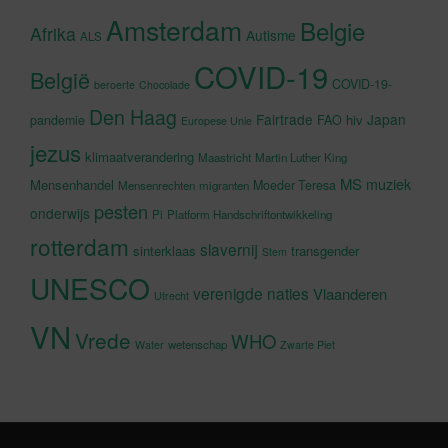
Amsterdam
Belgie
Afrika
Autisme
ALS
COVID-19
België
COVID-19-
beroerte
Chocolade
Den Haag
Fairtrade
Japan
hiv
pandemie
FAO
Europese Unie
jezus
klimaatverandering
Maastricht
Martin Luther King
MS
muziek
Mensenhandel
Moeder Teresa
Mensenrechten
migranten
pesten
onderwijs
Pi
Platform Handschriftontwikkeling
rotterdam
slavernij
sinterklaas
transgender
Stem
UNESCO
verenigde naties
Vlaanderen
Utrecht
VN
Vrede
WHO
wetenschap
Water
Zwarte Piet