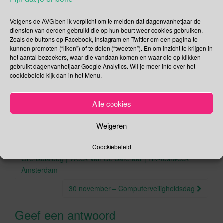
hebben twee schuld.
Volgens de AVG ben ik verplicht om te melden dat dagenvanhetjaar de
Deel dit bericht
diensten van derden gebruikt die op hun beurt weer cookies gebruiken.
Zoals de buttons op Facebook, Instagram en Twitter om een pagina te
F
T
kunnen promoten (“liken”) of te delen (“tweeten”). En om inzicht te krijgen in
het aantal bezoekers, waar die vandaan komen en waar die op klikken
a
wi
gebruikt dagenvanhetjaar Google Analytics. Wil je meer info over het
,
,
,
November
#GivingTuesday
Gazastrook
Palestijnse volk
c
tt
cookiebeleid kijk dan in het Menu.
.
.
Sint Pannekoek
Permalink
e
er
Alle cookies
b
o
Weigeren
o
Berichtnavigatie
28 november – Cyber Monday | Dag van de
Coockiebeleid
k
Grensdialoog | Week Van De Cateraar | Hiv-testweek
Amsterdam
30 november – Computerveiligheidsdag
Geef een antwoord