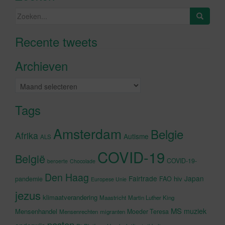
Zoeken
naar:
Recente tweets
Klik om marketing cookies te
accepteren en deze inhoud in te
Archieven
schakelen
Archieven
Tags
Amsterdam
Belgie
Afrika
Autisme
ALS
COVID-19
België
COVID-19-
beroerte
Chocolade
Den Haag
Fairtrade
Japan
hiv
pandemie
FAO
Europese Unie
jezus
klimaatverandering
Maastricht
Martin Luther King
MS
muziek
Mensenhandel
Moeder Teresa
Mensenrechten
migranten
pesten