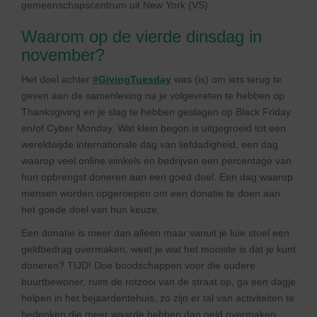
gemeenschapscentrum uit New York (VS).
Waarom op de vierde dinsdag in
november?
Het doel achter
#GivingTuesday
was (is) om iets terug te
geven aan de samenleving na je volgevreten te hebben op
Thanksgiving en je slag te hebben geslagen op Black Friday
en/of Cyber Monday. Wat klein begon is uitgegroeid tot een
wereldwijde internationale dag van liefdadigheid, een dag
waarop veel online winkels en bedrijven een percentage van
hun opbrengst doneren aan een goed doel. Een dag waarop
mensen worden opgeroepen om een donatie te doen aan
het goede doel van hun keuze.
Een donatie is meer dan alleen maar vanuit je luie stoel een
geldbedrag overmaken, weet je wat het mooiste is dat je kunt
doneren? TIJD! Doe boodschappen voor die oudere
buurtbewoner, ruim de rotzooi van de straat op, ga een dagje
helpen in het bejaardentehuis, zo zijn er tal van activiteiten te
bedenken die meer waarde hebben dan geld overmaken.