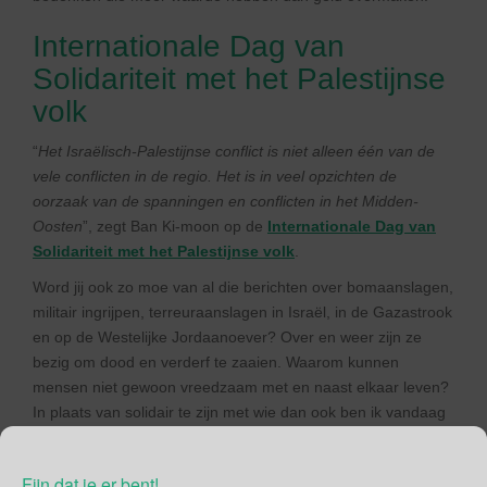
Internationale Dag van
Solidariteit met het Palestijnse
volk
“
Het Israëlisch-Palestijnse conflict is niet alleen één van de
vele conflicten in de regio. Het is in veel opzichten de
oorzaak van de spanningen en conflicten in het Midden-
Oosten
”, zegt Ban Ki-moon op de
Internationale Dag van
Solidariteit met het Palestijnse volk
.
Word jij ook zo moe van al die berichten over bomaanslagen,
militair ingrijpen, terreuraanslagen in Israël, in de Gazastrook
en op de Westelijke Jordaanoever? Over en weer zijn ze
bezig om dood en verderf te zaaien. Waarom kunnen
mensen niet gewoon vreedzaam met en naast elkaar leven?
In plaats van solidair te zijn met wie dan ook ben ik vandaag
voor VREDE op aarde.
Want, zoals mijn moeder altijd zegt, waar twee vechten
Fijn dat je er bent!