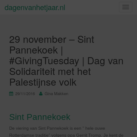
dagenvanhetjaar.nl
S
c
h
a
29 november – Sint
k
e
Pannekoek |
l
#GivingTuesday | Dag van
n
a
Solidariteit met het
v
Palestijnse volk
i
g
a
29/11/2016
Gina Makken
t
i
e
Sint Pannekoek
De viering van Sint Pannekoek is een “ hele ouwe
Rotterdamse traditie” volgens opa Gerrit Tromp. Je kent de