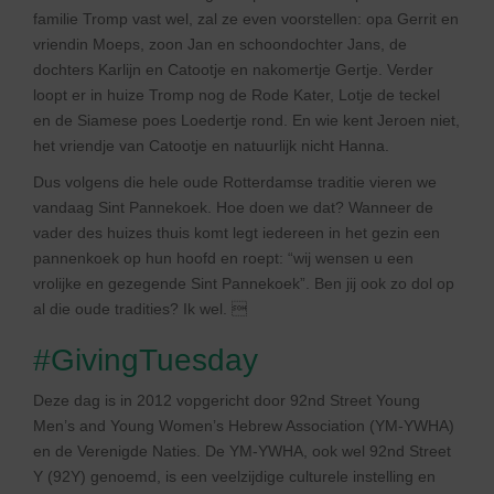
familie Tromp vast wel, zal ze even voorstellen: opa Gerrit en
vriendin Moeps, zoon Jan en schoondochter Jans, de
dochters Karlijn en Catootje en nakomertje Gertje. Verder
loopt er in huize Tromp nog de Rode Kater, Lotje de teckel
en de Siamese poes Loedertje rond. En wie kent Jeroen niet,
het vriendje van Catootje en natuurlijk nicht Hanna.
Dus volgens die hele oude Rotterdamse traditie vieren we
vandaag Sint Pannekoek. Hoe doen we dat? Wanneer de
vader des huizes thuis komt legt iedereen in het gezin een
pannenkoek op hun hoofd en roept: “wij wensen u een
vrolijke en gezegende Sint Pannekoek”. Ben jij ook zo dol op
al die oude tradities? Ik wel. 
#GivingTuesday
Deze dag is in 2012 vopgericht door 92nd Street Young
Men’s and Young Women’s Hebrew Association (YM-YWHA)
en de Verenigde Naties. De YM-YWHA, ook wel 92nd Street
Y (92Y) genoemd, is een veelzijdige culturele instelling en