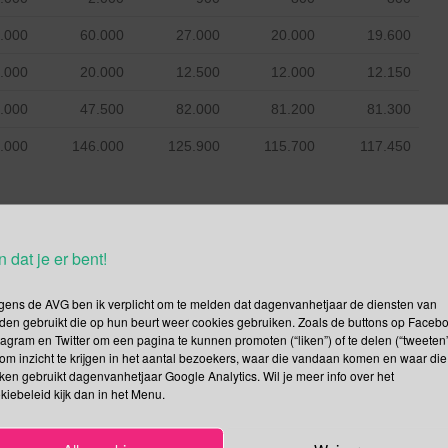
.000
60.000
27.000
20.000
19.600
.000
20.000
12.500
12.000
12.150
.000
47.500
82.000
81.200
81.300
.000
146.000
125.900
115.700
117.450
al
n dat je er bent!
22
53
gens de AVG ben ik verplicht om te melden dat dagenvanhetjaar de diensten van
32
den gebruikt die op hun beurt weer cookies gebruiken. Zoals de buttons op Faceb
tagram en Twitter om een pagina te kunnen promoten (“liken”) of te delen (“tweeten”
85
om inzicht te krijgen in het aantal bezoekers, waar die vandaan komen en waar die
kken gebruikt dagenvanhetjaar Google Analytics. Wil je meer info over het
kiebeleid kijk dan in het Menu.
 van waardering en respect voor onze veteranen?