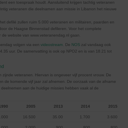
dent een toespraak houdt. Aansluitend krijgen tachtig veteranen
twintig veteranen die deelnamen aan missie in Libanon het nieuwe
het defilé zullen ruim 5.000 veteranen en militairen, paarden en
 door de Haagse Binnenstad defileren. Voor het complete
ar de website van www.veteranendag.nl gaan.
nendag volgen via een
videostream
. De
NOS
zal vandaag ook
4.35 uur. De samenvatting is ook op NPO2 en is van 18.21 tot
nd
 zijnde veteranen. Hiervan is ongeveer vijf procent vrouw. De
anen de komende vijf jaar zal afnemen. De oorzaak van de afname
 die deelnemen aan de huidige missies hebben vaak al de
1990
2005
2013
2014
2015
.000
16.500
35.00
1.700
3.600
.000
2.000
900
800
800