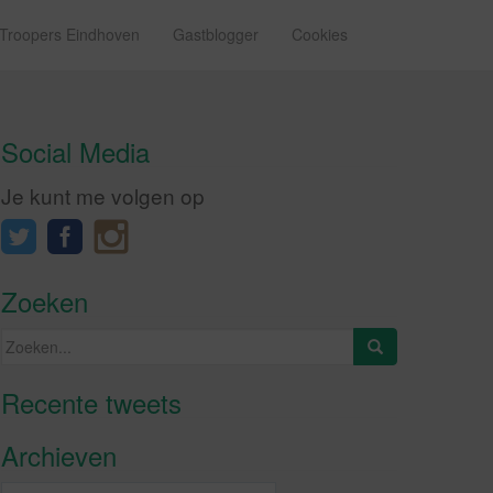
 Troopers Eindhoven
Gastblogger
Cookies
Social Media
Je kunt me volgen op
Zoeken
Zoeken
naar:
Recente tweets
Klik om marketing cookies te
accepteren en deze inhoud in te
Archieven
schakelen