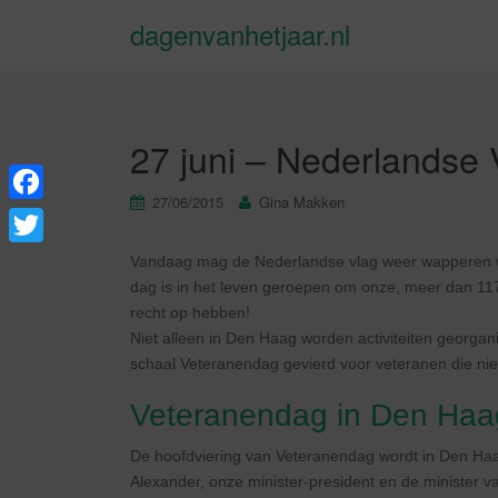
dagenvanhetjaar.nl
27 juni – Nederlandse
27/06/2015
Gina Makken
F
a
T
Vandaag mag de Nederlandse vlag weer wapperen wan
c
dag is in het leven geroepen om onze, meer dan 11
w
recht op hebben!
e
i
Niet alleen in Den Haag worden activiteiten georgan
b
t
schaal Veteranendag gevierd voor veteranen die nie
o
t
Veteranendag in Den Haa
o
e
k
De hoofdviering van Veteranendag wordt in Den Haag
r
Alexander, onze minister-president en de minister 