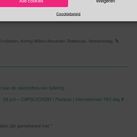
Alle cookies
Weigeren
Coockiebeleid
,
,
,
.
-militairen
Koning Willem-Alexander
Ridderzaal
Veteranendag
 aan de slachtoffers van foltering
28 juni – CAPSLOCKDAY | Parkpop | Internationale TAU dag
elden zijn gemarkeerd met
*