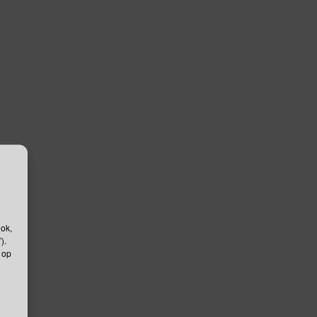
ook,
).
 op