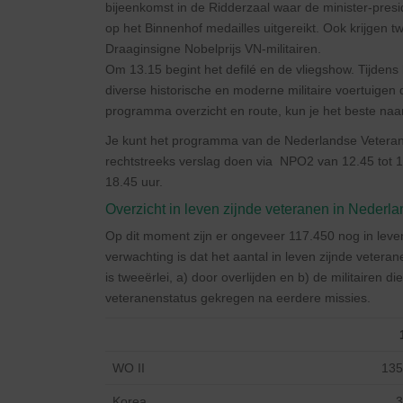
bijeenkomst in de Ridderzaal waar de minister-presi
op het Binnenhof medailles uitgereikt. Ook krijgen 
Draaginsigne Nobelprijs VN-militairen.
Om 13.15 begint het defilé en de vliegshow. Tijdens 
diverse historische en moderne militaire voertuigen
programma overzicht en route, kun je het beste na
Je kunt het programma van de Nederlandse Vetera
rechtstreeks verslag doen via NPO2 van 12.45 tot 1
18.45 uur.
Overzicht in leven zijnde veteranen in Nederla
Op dit moment zijn er ongeveer 117.450 nog in leven
verwachting is dat het aantal in leven zijnde veter
is tweeërlei, a) door overlijden en b) de militairen
veteranenstatus gekregen na eerdere missies.
WO II
135
Korea
3