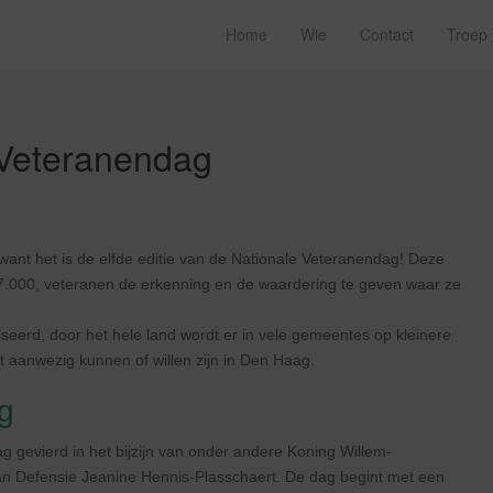
Home
Wie
Contact
Troep
 Veteranendag
t het is de elfde editie van de Nationale Veteranendag! Deze
7.000, veteranen de erkenning en de waardering te geven waar ze
iseerd, door het hele land wordt er in vele gemeentes op kleinere
t aanwezig kunnen of willen zijn in Den Haag.
g
 gevierd in het bijzijn van onder andere Koning Willem-
van Defensie Jeanine Hennis-Plasschaert. De dag begint met een