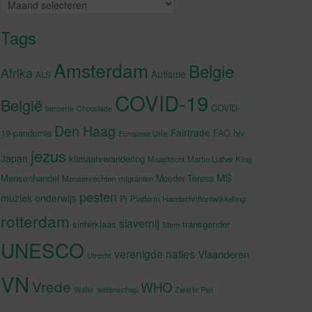
Archieven
Tags
Amsterdam
Belgie
Afrika
Autisme
ALS
COVID-19
België
COVID-
beroerte
Chocolade
Den Haag
Fairtrade
hiv
19-pandemie
FAO
Europese Unie
jezus
Japan
klimaatverandering
Maastricht
Martin Luther King
MS
Mensenhandel
Moeder Teresa
Mensenrechten
migranten
pesten
muziek
onderwijs
Pi
Platform Handschriftontwikkeling
rotterdam
slavernij
sinterklaas
transgender
Stem
UNESCO
verenigde naties
Vlaanderen
Utrecht
VN
Vrede
WHO
wetenschap
Water
Zwarte Piet