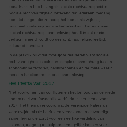
doel van deze dag is alle lidstaten aan te sporen om te
benadrukken hoe belangrijk sociale rechtvaardigheid is.
Sociale rechtvaardigheid betekend dat iedereen toegang
heeft tot dingen die ze nodig hebben zoals vrijheid,
veiligheid, onderwijs en voedselzekerheid. Leven in een
sociaal rechtvaardige samenleving houdt in dat er niet
gediscrimineerd wordt op geslacht, ras, religie, leeftijd,
cultuur of handicap.
In de praktijk blijkt dat moeilijk te realiseren want sociale
rechtvaardigheid is ook een complexe samenhang tussen
economische factoren, basisbehoeften en de mate waarin
mensen functioneren in onze samenleving.
Het thema van 2017
“Het voorkomen van conflicten en het behoud van de vrede
door middel van fatsoenlijk werk”, dat is het thema voor
2017. Het thema verwoord wat de Verenigde Naties als
wereldwijde missie heeft: een vreedzame, rechtvaardige
samenleving die zorgt voor een eerlijke verdeling van
inkomen, toegang tot hulpbronnen, gelijke kansen voor