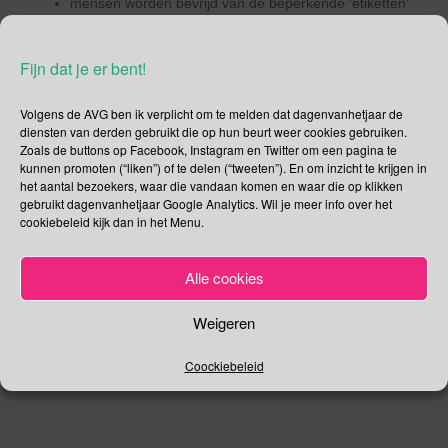
mensen worden bevrijd van de beperkende ‘etiketten’
die nu geplakt worden.
het loont als mensen met elkaar samenwerken, kosten
Fijn dat je er bent!
delen en/of samenwonen.
gelijktijdige hervorming van de arbeidsmarkt zorgt voor
Volgens de AVG ben ik verplicht om te melden dat dagenvanhetjaar de
meer betaald werk en meer (deeltijd)banen.
diensten van derden gebruikt die op hun beurt weer cookies gebruiken.
Zoals de buttons op Facebook, Instagram en Twitter om een pagina te
Ben je voorstander van sociale rechtvaardigheid? Laat
kunnen promoten (“liken”) of te delen (“tweeten”). En om inzicht te krijgen in
dan jouw stem horen op 15 maart. Ga stemmen!
het aantal bezoekers, waar die vandaan komen en waar die op klikken
gebruikt dagenvanhetjaar Google Analytics. Wil je meer info over het
Deel dit bericht
cookiebeleid kijk dan in het Menu.
F
T
Alle cookies
a
wi
,
,
.
Februari
Basisinkomen
Rechtvaardigheid
VN
c
tt
Weigeren
.
Permalink
e
er
Coockiebeleid
b
o