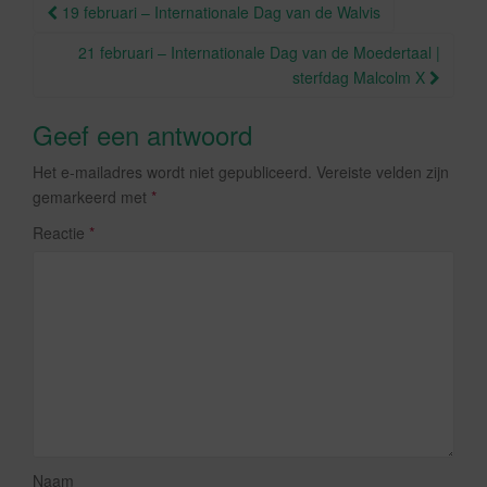
o
Berichtnavigatie
19 februari – Internationale Dag van de Walvis
k
21 februari – Internationale Dag van de Moedertaal |
sterfdag Malcolm X
Geef een antwoord
Het e-mailadres wordt niet gepubliceerd.
Vereiste velden zijn
gemarkeerd met
*
Reactie
*
Naam