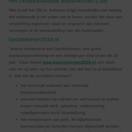
Het Onvoorwaardelijk Basisinkomen (Obi)
Wat houdt het Obi in: Iedereen krijgt maandelijks een bedrag
dat voldoende is om sober van te leven, zonder dat daar een
verplichting tegenover staat en ongeacht zijn inkomen,
vermogen of de samenstelling van zijn huishouden.
basisinkomen2018.nl
“
Iedere volwassene een basisinkomen, een gratis
basiszorgverzekering en een toelage per kind onder de 18
jaar.
” Daar maakt
www.basisinkomen2018.nl
zich sterk
voor en zij laten op hun website zien dat het nu al betaalbaar
is. Wat zijn de voordelen hiervan?
het verschaft iedereen een minimale
bestaanszekerheid
mensen hebben de vrijheid om zelf keuzes te maken
tussen betaald werk, opleiding, onderneming,
vrijwilligerswerk en/of (mantel)zorg.
het rondpompen van geld, de bijbehorende
bureaucratie en controles kunnen afgeschaft worden.