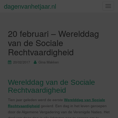
dagenvanhetjaar.nl
S
c
h
a
20 februari – Werelddag
k
e
van de Sociale
l
Rechtvaardigheid
n
a
v
20/02/2017
Gina Makken
i
g
a
Werelddag van de Sociale
t
Rechtvaardigheid
i
e
Tien jaar geleden werd de eerste
Werelddag van Sociale
Rechtvaardigheid
gevierd. Een dag in het leven geroepen
door de Algemene Vergadering van de Verenigde Naties. Het