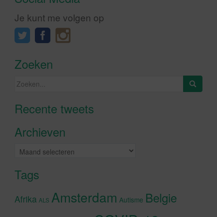
Je kunt me volgen op
Zoeken
Zoeken
naar:
Recente tweets
Klik om marketing cookies te
accepteren en deze inhoud in te
Archieven
schakelen
Archieven
Tags
Amsterdam
Belgie
Afrika
Autisme
ALS