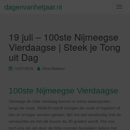
dagenvanhetjaar.nl
S
c
h
a
19 juli – 100ste Nijmeegse
k
e
Vierdaagse | Steek je Tong
l
uit Dag
n
a
v
19/07/2016
Gina Makken
i
g
a
100ste Nijmeegse Vierdaagse
t
i
Vanwege de hitte vandaag komen er extra waterpunten
e
langs de route. Wellicht wordt morgen de route of ingekort of
kan er vroeger worden gestart, lijkt me wel verstandig met de
verwachtte als het dik boven de 30 graden wordt. Het zou
toch erg zijn als door de hitte mensen bezwijken tijdens het