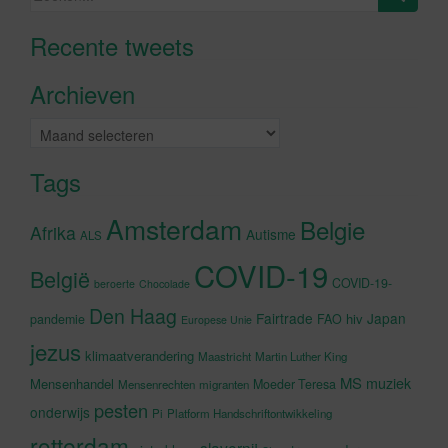
naar:
Recente tweets
Klik om marketing cookies te
accepteren en deze inhoud in te
Archieven
schakelen
Archieven
Tags
Amsterdam
Belgie
Afrika
Autisme
ALS
COVID-19
België
COVID-19-
beroerte
Chocolade
Den Haag
Fairtrade
Japan
hiv
pandemie
FAO
Europese Unie
jezus
klimaatverandering
Maastricht
Martin Luther King
MS
muziek
Mensenhandel
Moeder Teresa
Mensenrechten
migranten
pesten
onderwijs
Pi
Platform Handschriftontwikkeling
rotterdam