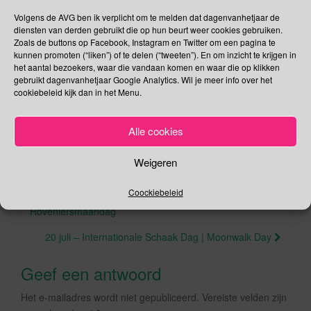
Volgens de AVG ben ik verplicht om te melden dat dagenvanhetjaar de
Deel dit bericht
diensten van derden gebruikt die op hun beurt weer cookies gebruiken.
Zoals de buttons op Facebook, Instagram en Twitter om een pagina te
F
T
kunnen promoten (“liken”) of te delen (“tweeten”). En om inzicht te krijgen in
het aantal bezoekers, waar die vandaan komen en waar die op klikken
a
wi
gebruikt dagenvanhetjaar Google Analytics. Wil je meer info over het
,
,
,
,
Juli
Gedragsbiologie
Maori
Nijmeegse Vierdaagse
Tibet
cookiebeleid kijk dan in het Menu.
c
tt
.
.
Tong uitsteken
Permalink
e
er
Alle cookies
b
o
Weigeren
o
Berichtnavigatie
Coockiebeleid
18 juli – Internationale Nelson Mandela dag |
k
Hoveniersmaandag
20 juli – Internationale Schaak Dag | Moonwalk Day
Geef een antwoord
Het e-mailadres wordt niet gepubliceerd.
Vereiste velden zijn