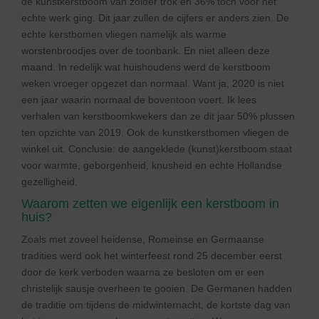
de kunstkerstboom van zolder trok en 36% toch voor het
echte werk ging. Dit jaar zullen de cijfers er anders zien. De
echte kerstbomen vliegen namelijk als warme
worstenbroodjes over de toonbank. En niet alleen deze
maand. In redelijk wat huishoudens werd de kerstboom
weken vroeger opgezet dan normaal. Want ja, 2020 is niet
een jaar waarin normaal de boventoon voert. Ik lees
verhalen van kerstboomkwekers dan ze dit jaar 50% plussen
ten opzichte van 2019. Ook de kunstkerstbomen vliegen de
winkel uit. Conclusie: de aangeklede (kunst)kerstboom staat
voor warmte, geborgenheid, knusheid en echte Hollandse
gezelligheid.
Waarom zetten we eigenlijk een kerstboom in
huis?
Zoals met zoveel heidense, Romeinse en Germaanse
tradities werd ook het winterfeest rond 25 december eerst
door de kerk verboden waarna ze besloten om er een
christelijk sausje overheen te gooien. De Germanen hadden
de traditie om tijdens de midwinternacht, de kortste dag van