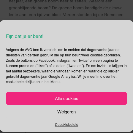
het jaar, een groene boom neer te zetten. Waarom een
groenblijvende boom? De groene boom kondigde de nieuwe
lente aan, een tijd van bloei. Verder stonden bij de Romeinen
en Germanen groene bomen en takken symbool voor
vruchtbaarheid en goddelijkheid.
Fijn dat je er bent!
Wat is de link tussen koningin Victoria en de
kerstboom?
Volgens de AVG ben ik verplicht om te melden dat dagenvanhetjaar de
De traditie van het hebben van een kerstboom in huis begon
diensten van derden gebruikt die op hun beurt weer cookies gebruiken.
in Duitsland rond de 16e en mogelijk de 15e eeuw. De
Zoals de buttons op Facebook, Instagram en Twitter om een pagina te
kunnen promoten (“liken”) of te delen (“tweeten”). En om inzicht te krijgen in
traditie begon in de 19e eeuw aan populariteit te winnen. De
het aantal bezoekers, waar die vandaan komen en waar die op klikken
eerste gedecoreerde boom die werd geregistreerd, was in
gebruikt dagenvanhetjaar Google Analytics. Wil je meer info over het
Riga in Letland, in 1510. In de 16e eeuw werden op de
cookiebeleid kijk dan in het Menu.
beroemde kerstmarkten van Duitsland wasversieringen
verkocht die mensen thuis aan hun bomen konden hangen.
Alle cookies
De populariteit van de kerstboom nam in 1846 toe toen
mensen werden geïnspireerd door een illustratie waarop
Weigeren
koningin Victoria en haar Duitse prins Albert en hun kinderen
rond een kerstboom stonden.
Coockiebeleid
Groenblijvende bomen hebben door de eeuwen heen in veel