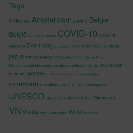
Tags
Amsterdam
Belgie
Afrika
Autisme
ALS
COVID-19
België
COVID-19-
beroerte
Chocolade
Den Haag
Fairtrade
Japan
hiv
pandemie
FAO
Europese Unie
jezus
klimaatverandering
Maastricht
Martin Luther King
MS
muziek
Mensenhandel
Moeder Teresa
Mensenrechten
migranten
pesten
onderwijs
Pi
Platform Handschriftontwikkeling
rotterdam
slavernij
sinterklaas
transgender
Stem
UNESCO
verenigde naties
Vlaanderen
Utrecht
VN
Vrede
WHO
wetenschap
Water
Zwarte Piet