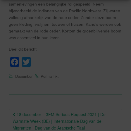
samenlevingen een belangrijke rol gespeeld. Neem
bijvoorbeeld de indianen van de Pacific Northwest. Zij waren
volledig afhankelijk van de rode ceder. Zonder deze boom
geen kleding, vislijnen, touwen of huizen. Kano’s werden ook
gemaakt van de rode ceder. Kortom de groenblijvende boom
was essentieel in hun leven.
Deel dit bericht
F
T
a
wi
.
.
December
Permalink
c
tt
e
er
b
o
Berichtnavigatie
18 december – 3FM Serious Request 2021 | De
o
Warmste Week (BE) | Internationale Dag van de
k
Migranten | Dag van de Arabische Taal