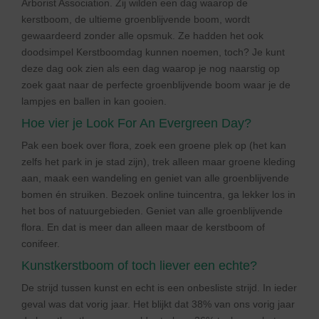
Arborist Association. Zij wilden een dag waarop de
kerstboom, de ultieme groenblijvende boom, wordt
gewaardeerd zonder alle opsmuk. Ze hadden het ook
doodsimpel Kerstboomdag kunnen noemen, toch? Je kunt
deze dag ook zien als een dag waarop je nog naarstig op
zoek gaat naar de perfecte groenblijvende boom waar je de
lampjes en ballen in kan gooien.
Hoe vier je Look For An Evergreen Day?
Pak een boek over flora, zoek een groene plek op (het kan
zelfs het park in je stad zijn), trek alleen maar groene kleding
aan, maak een wandeling en geniet van alle groenblijvende
bomen én struiken. Bezoek online tuincentra, ga lekker los in
het bos of natuurgebieden. Geniet van alle groenblijvende
flora. En dat is meer dan alleen maar de kerstboom of
conifeer.
Kunstkerstboom of toch liever een echte?
De strijd tussen kunst en echt is een onbesliste strijd. In ieder
geval was dat vorig jaar. Het blijkt dat 38% van ons vorig jaar