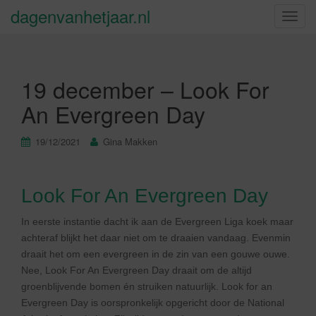
dagenvanhetjaar.nl
S
c
h
a
19 december – Look For
k
e
An Evergreen Day
l
n
19/12/2021
Gina Makken
a
v
i
Look For An Evergreen Day
g
a
In eerste instantie dacht ik aan de Evergreen Liga koek maar
t
achteraf blijkt het daar niet om te draaien vandaag. Evenmin
i
draait het om een evergreen in de zin van een gouwe ouwe.
e
Nee, Look For An Evergreen Day draait om de altijd
groenblijvende bomen én struiken natuurlijk. Look for an
Evergreen Day is oorspronkelijk opgericht door de National