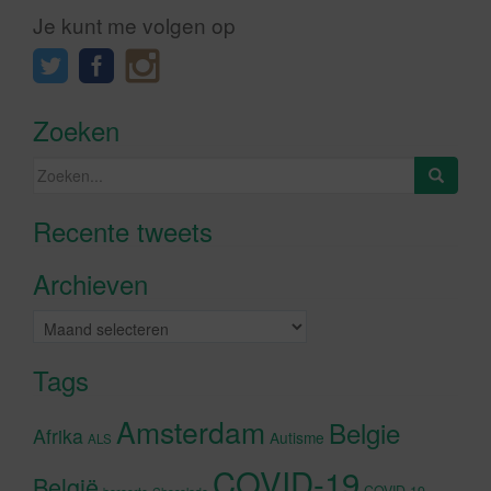
Je kunt me volgen op
Zoeken
Zoeken
naar:
Recente tweets
Klik om marketing cookies te
accepteren en deze inhoud in te
Archieven
schakelen
Archieven
Tags
Amsterdam
Belgie
Afrika
Autisme
ALS
COVID-19
België