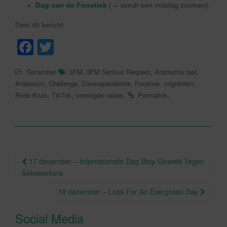
Dag van de Fonetiek
(→ wordt een middag zoomen)
Deel dit bericht
F
T
a
wi
,
,
,
December
3FM
3FM Serious Request
Arabische taal
c
tt
,
,
,
,
,
Arabissch
Challenge
Coronapandemie
Fonetiek
migranten
e
er
,
,
.
.
Rode Kruis
TikTok
verenigde naties
Permalink
b
o
o
Berichtnavigatie
k
17 december – Internationale Dag Stop Geweld Tegen
Sekswerkers
19 december – Look For An Evergreen Day
Social Media