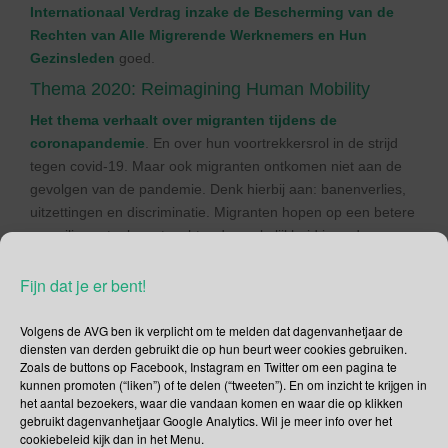
Internationaal Verdrag inzake de Bescherming van de
Rechten van Alle Migrerende Werknemers en Hun
Gezinsleden
goed.
Thema 2020: Reimagining Human Mobility
Het thema verhaalt over migranten tijdens de
coronapandemie
. En over hun voortrekkersrol in de strijd
tegen covid-19. Maar ook migranten ontkomen niet aan de
gevolgen van de pandemie. Denk hierbij aan: banenverlies,
uitzettingen en discriminatie. Migranten hopen op een betere
en veiligere toekomst, echter de werkelijkheid is anders.
Miljoenen zijn gestrand, vaak zonder inkomen of onderdak,
kunnen niet terug vanwege de reisbeperkingen. Buiten dit
Fijn dat je er bent!
lopen ze ook een groter risico op mensenhandel en
uitbuiting. Dag van de Migranten roept op tot een inclusieve
Volgens de AVG ben ik verplicht om te melden dat dagenvanhetjaar de
diensten van derden gebruikt die op hun beurt weer cookies gebruiken.
maatschappij waarin migranten zich veilig kunnen voelen.
Zoals de buttons op Facebook, Instagram en Twitter om een pagina te
kunnen promoten (“liken”) of te delen (“tweeten”). En om inzicht te krijgen in
Werelddag van de Arabische
het aantal bezoekers, waar die vandaan komen en waar die op klikken
Taal
gebruikt dagenvanhetjaar Google Analytics. Wil je meer info over het
cookiebeleid kijk dan in het Menu.