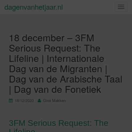
dagenvanhetjaar.nl
S
c
h
a
18 december – 3FM
k
e
Serious Request: The
l
Lifeline | Internationale
n
a
Dag van de Migranten |
v
Dag van de Arabische Taal
i
g
| Dag van de Fonetiek
a
t
18/12/2020
Gina Makken
i
e
3FM Serious Request: The
Lifeline