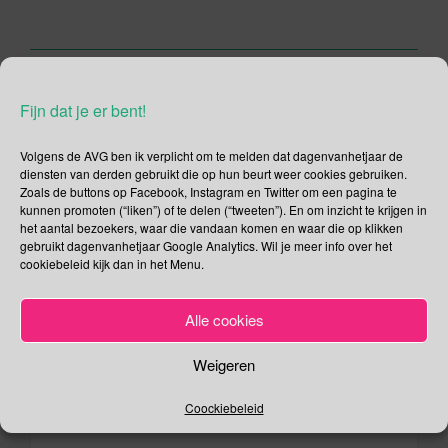
e
er
b
o
o
Berichtnavigatie
Fijn dat je er bent!
15 januari – Dag van het Jodendom
k
17 januari – De Nationale Tuinvogeltelling Dag
Volgens de AVG ben ik verplicht om te melden dat dagenvanhetjaar de
diensten van derden gebruikt die op hun beurt weer cookies gebruiken.
Zoals de buttons op Facebook, Instagram en Twitter om een pagina te
Geef een antwoord
kunnen promoten (“liken”) of te delen (“tweeten”). En om inzicht te krijgen in
het aantal bezoekers, waar die vandaan komen en waar die op klikken
Het e-mailadres wordt niet gepubliceerd.
Vereiste velden zijn
gebruikt dagenvanhetjaar Google Analytics. Wil je meer info over het
cookiebeleid kijk dan in het Menu.
gemarkeerd met
*
Reactie
*
Alle cookies
Weigeren
Coockiebeleid