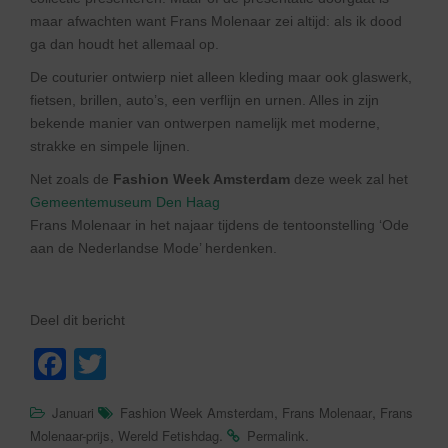
maar afwachten want Frans Molenaar zei altijd: als ik dood
ga dan houdt het allemaal op.
De couturier ontwierp niet alleen kleding maar ook glaswerk,
fietsen, brillen, auto’s, een verflijn en urnen. Alles in zijn
bekende manier van ontwerpen namelijk met moderne,
strakke en simpele lijnen.
Net zoals de
Fashion Week Amsterdam
deze week zal het
Gemeentemuseum Den Haag
Frans Molenaar in het najaar tijdens de tentoonstelling ‘Ode
aan de Nederlandse Mode’ herdenken.
Deel dit bericht
F
T
a
wi
,
,
Januari
Fashion Week Amsterdam
Frans Molenaar
Frans
c
tt
,
.
.
Molenaar-prijs
Wereld Fetishdag
Permalink