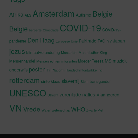
Amsterdam
Belgie
Afrika
Autisme
ALS
COVID-19
België
COVID-19-
beroerte
Chocolade
Den Haag
Fairtrade
Japan
hiv
pandemie
FAO
Europese Unie
jezus
klimaatverandering
Maastricht
Martin Luther King
MS
muziek
Mensenhandel
Moeder Teresa
Mensenrechten
migranten
pesten
onderwijs
Pi
Platform Handschriftontwikkeling
rotterdam
slavernij
sinterklaas
transgender
Stem
UNESCO
verenigde naties
Vlaanderen
Utrecht
VN
Vrede
WHO
wetenschap
Water
Zwarte Piet