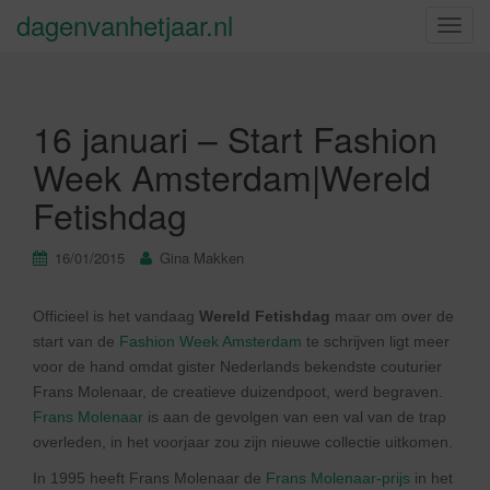
dagenvanhetjaar.nl
S
c
h
a
16 januari – Start Fashion
k
e
Week Amsterdam|Wereld
l
Fetishdag
n
a
v
16/01/2015
Gina Makken
i
g
Officieel is het vandaag
Wereld Fetishdag
maar om over de
a
start van de
Fashion Week Amsterdam
te schrijven ligt meer
t
voor de hand omdat gister Nederlands bekendste couturier
i
Frans Molenaar, de creatieve duizendpoot, werd begraven.
e
Frans Molenaar
is aan de gevolgen van een val van de trap
overleden, in het voorjaar zou zijn nieuwe collectie uitkomen.
In 1995 heeft Frans Molenaar de
Frans Molenaar-prijs
in het