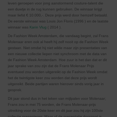
leven geroepen voor jong aanstormend couture-talent die
een duwtje in de rug kunnen gebruiken. De winnaar krijgt
maar liefst € 10.000,-. Deze prijs werd door hemzelf betaald.
De eerste winnaar was Louis Jon Floris (1996 ) en de laatste
winnaar was
Karin Vlug
( 2014 ).
De Fashion Week Amsterdam, die vandaag begint, zal Frans
Molenaar eren ook al heeft hij zelf nooit op de Fashion Week
gestaan. Niet omdat hij niet wilde maar zijn presentaties van
een nieuwe collectie liepen niet synchroom met de data van
de Fashion Week Amsterdam. Hoe zuur is het dan dat er dit
jaar sprake van zou zijn dat de Frans Molenaar Prijs
eventueel zou worden uitgereikt op de Fashion Week omdat
het de twintigste keer zou worden dat deze prijs wordt
uitgereikt. Beide partijen waren hierover sinds vorig jaar in
gesprek.
Dit jaar stond dus in het teken van mijlpalen voor Molenaar;
Frans zou in mei 75 worden, de Frans Molenaar-prijs
uitreiking voor de 20ste keer en dit jaar zou hij zijn 100ste
collectie presenteren. Maar of de presentatie doorgaat is