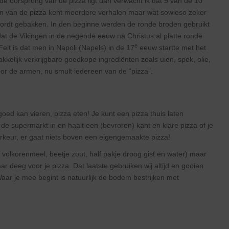
de oorsprong van de pizza ligt dan verwacht ik dat 9 van de 10
taan van de pizza kent meerdere verhalen maar wat sowieso zeker
wordt gebakken. In den beginne werden de ronde broden gebruikt
at de Vikingen in de negende eeuw na Christus al platte ronde
e
eit is dat men in Napoli (Napels) in de 17
eeuw startte met het
elijk verkrijgbare goedkope ingrediënten zoals uien, spek, olie,
voor de armen, nu smult iedereen van de “pizza”.
oed kan vieren, pizza eten! Je kunt een pizza thuis laten
nt de supermarkt in en haalt een (bevroren) kant en klare pizza of je
orkeur, er gaat niets boven een eigengemaakte pizza!
volkorenmeel, beetje zout, half pakje droog gist en water) maar
ar deeg voor je pizza. Dat laatste gebruiken wij altijd en gooien
ar je mee begint is natuurlijk de bodem bestrijken met