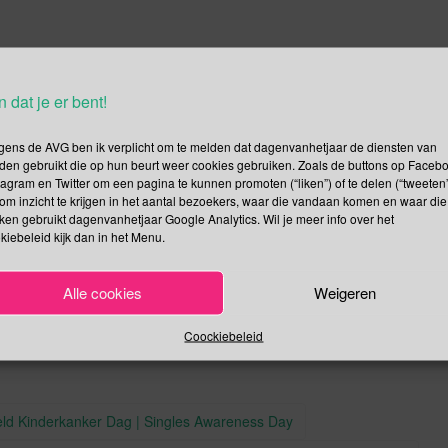
n dat je er bent!
tomaatjes, ham, geraspte kaas maar wat er zeer zeker niet op gaat
gens de AVG ben ik verplicht om te melden dat dagenvanhetjaar de diensten van
d op je pizzabodem gooien. Vi auguro buon appetito!
den gebruikt die op hun beurt weer cookies gebruiken. Zoals de buttons op Faceb
tagram en Twitter om een pagina te kunnen promoten (“liken”) of te delen (“tweeten”
om inzicht te krijgen in het aantal bezoekers, waar die vandaan komen en waar die
kken gebruikt dagenvanhetjaar Google Analytics. Wil je meer info over het
kiebeleid kijk dan in het Menu.
.
malink
Alle cookies
Weigeren
Coockiebeleid
eld Kinderkanker Dag | Singles Awareness Day