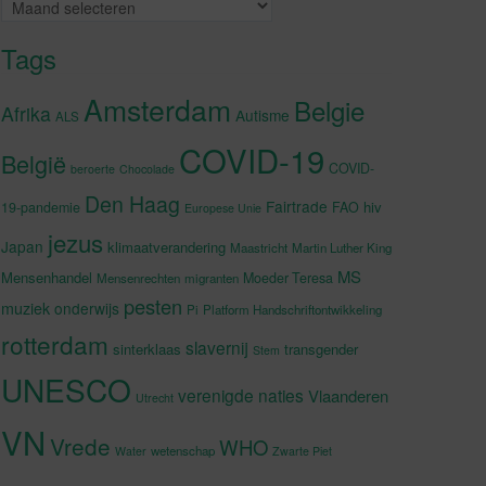
Archieven
Tags
Amsterdam
Belgie
Afrika
Autisme
ALS
COVID-19
België
COVID-
beroerte
Chocolade
Den Haag
Fairtrade
hiv
19-pandemie
FAO
Europese Unie
jezus
Japan
klimaatverandering
Maastricht
Martin Luther King
MS
Mensenhandel
Moeder Teresa
Mensenrechten
migranten
pesten
muziek
onderwijs
Pi
Platform Handschriftontwikkeling
rotterdam
slavernij
sinterklaas
transgender
Stem
UNESCO
verenigde naties
Vlaanderen
Utrecht
VN
Vrede
WHO
wetenschap
Water
Zwarte Piet