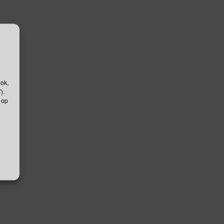
ook,
).
 op