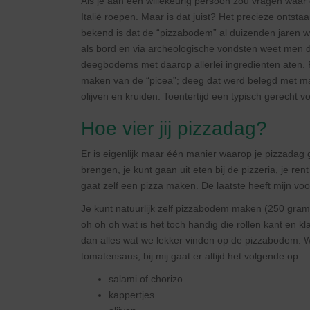
Als je aan een willekeurig persoon zou vragen waar 
Italië roepen. Maar is dat juist? Het precieze onts
bekend is dat de “pizzabodem” al duizenden jaren 
als bord en via archeologische vondsten weet men d
deegbodems met daarop allerlei ingrediënten aten. F
maken van de “picea”; deeg dat werd belegd met makk
olijven en kruiden. Toentertijd een typisch gerecht 
Hoe vier jij pizzadag?
Er is eigenlijk maar één manier waarop je pizzadag g
brengen, je kunt gaan uit eten bij de pizzeria, je re
gaat zelf een pizza maken. De laatste heeft mijn vo
Je kunt natuurlijk zelf pizzabodem maken (250 gram 
oh oh oh wat is het toch handig die rollen kant en kla
dan alles wat we lekker vinden op de pizzabodem. Wa
tomatensaus, bij mij gaat er altijd het volgende op:
salami of chorizo
kappertjes