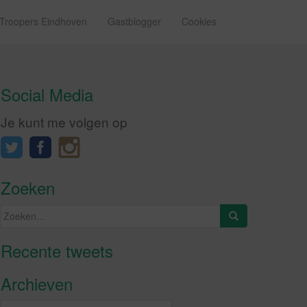
 Troopers Eindhoven
Gastblogger
Cookies
Social Media
Je kunt me volgen op
Zoeken
Zoeken
naar:
Recente tweets
Klik om marketing cookies te
accepteren en deze inhoud in te
Archieven
schakelen