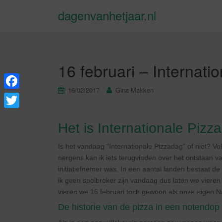
dagenvanhetjaar.nl
16 februari – Internati
16/02/2017
Gina Makken
F
a
T
Het is Internationale Pizz
c
w
e
i
Is het vandaag “Internationale Pizzadag” of niet? V
b
nergens kan ik iets terugvinden over het ontstaan v
t
initiatiefnemer was. In een aantal landen bestaat de
o
t
ik geen spelbreker zijn vandaag dus laten we vieren 
o
e
vieren we 16 februari toch gewoon als onze eigen N
k
De historie van de pizza in een notendop
r