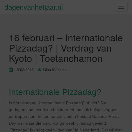
dagenvanhetjaar.nl
S
c
h
a
16 februari – Internationale
k
e
Pizzadag? | Verdrag van
l
Kyoto | Toetanchamon
n
a
v
16/02/2016
Gina Makken
i
g
a
Internationale Pizzadag?
t
i
Is het vandaag “Internationale Pizzadag” of niet? Na
e
gedegen speurwerk op het internet moet ik helaas zeggen:
purtroppo non! In een aantal landen bestaat National Pizza
Day wel maar die werd vorige week dinsdag gevierd.
“Pizzadag” is (nog) géén “dag van” in Nederland. Dat wil niet