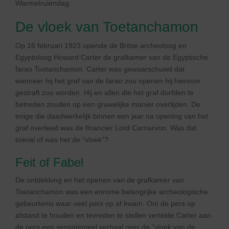
Warmetruiendag.
De vloek van Toetanchamon
Op 16 februari 1923 opende de Britse archeoloog en
Egyptoloog Howard Carter de grafkamer van de Egyptische
farao Toetanchamon. Carter was gewaarschuwd dat
wanneer hij het graf van de farao zou openen hij hiervoor
gestraft zou worden. Hij en allen die het graf durfden te
betreden zouden op een gruwelijke manier overlijden. De
enige die daadwerkelijk binnen een jaar na opening van het
graf overleed was de financier Lord Carnarvon. Was dat
toeval of was het de “vloek”?
Feit of Fabel
De ontdekking en het openen van de grafkamer van
Toetanchamon was een enrome belangrijke archeologische
gebeurtenis waar veel pers op af kwam. Om de pers op
afstand te houden en tevreden te stellen vertelde Carter aan
de pers een sensationeel verhaal over de “vloek van de