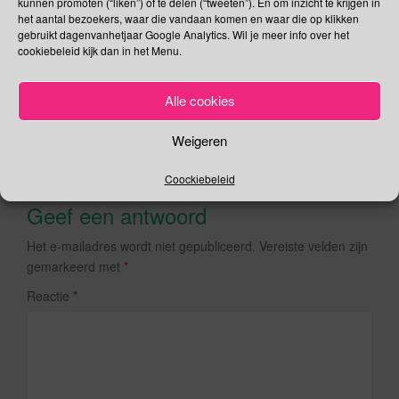
kunnen promoten (“liken”) of te delen (“tweeten”). En om inzicht te krijgen in
c
tt
,
.
.
het aantal bezoekers, waar die vandaan komen en waar die op klikken
Holmes
Toetanchamon
Permalink
e
er
gebruikt dagenvanhetjaar Google Analytics. Wil je meer info over het
cookiebeleid kijk dan in het Menu.
b
o
Alle cookies
o
Berichtnavigatie
15 februari – Singles Awareness Day
Weigeren
k
17 februari – Internationale Doe Vriendelijk Dag
Coockiebeleid
Geef een antwoord
Het e-mailadres wordt niet gepubliceerd.
Vereiste velden zijn
gemarkeerd met
*
Reactie
*