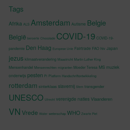
Tags
Amsterdam
Belgie
Afrika
Autisme
ALS
COVID-19
België
COVID-19-
beroerte
Chocolade
Den Haag
Fairtrade
Japan
hiv
pandemie
FAO
Europese Unie
jezus
klimaatverandering
Maastricht
Martin Luther King
MS
muziek
Mensenhandel
Moeder Teresa
Mensenrechten
migranten
pesten
onderwijs
Pi
Platform Handschriftontwikkeling
rotterdam
slavernij
sinterklaas
transgender
Stem
UNESCO
verenigde naties
Vlaanderen
Utrecht
VN
Vrede
WHO
wetenschap
Water
Zwarte Piet