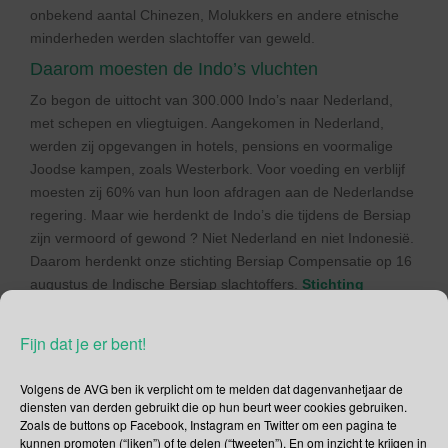
onbekend aantal Chinezen, Molukkers en andere etnische
minderheden werden slachtoffer van geweld.
Daarom moesten de Indo’s vluchten
Zo begon de uittocht van 300.000 Indo’s naar Nederland,
met schepen en vliegtuigen. Aangekomen in Nederland,
werden zij opgevangen in hotels, pensions en voormalige
Joodse kampen, zoals Westerbork. Voor voeding en verblijf
moesten zij 60% van hun loon afdragen aan de Nederlandse
regering. Maar wie herdenkt de Indo’s die tijdens de Bersiap
zijn vermoord of gewond ? Niet Nederland en niet Indonesië.
Daarom herdenkt onze stichting Bersiap Compensatie op 16
augustus de Indische Bersiap slachtoffers.
Stichting
Bersiap Compensatie
hoopt dat 16 augustus net zo’n
nationale herdenking wordt als 5 mei.
Fijn dat je er bent!
Bijdrage van Winnie van Zalm; 2e
Volgens de AVG ben ik verplicht om te melden dat dagenvanhetjaar de
generatie kampkind
diensten van derden gebruikt die op hun beurt weer cookies gebruiken.
Zoals de buttons op Facebook, Instagram en Twitter om een pagina te
15 augustus Indië herdenking. Fijn dat er steeds meer
kunnen promoten (“liken”) of te delen (“tweeten”). En om inzicht te krijgen in