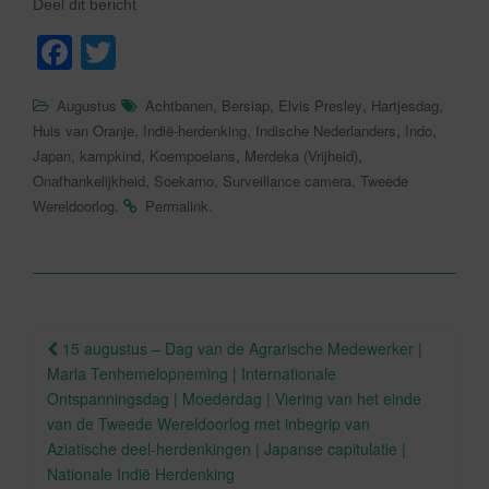
Deel dit bericht
F
T
a
wi
,
,
,
,
Augustus
Achtbanen
Bersiap
Elvis Presley
Hartjesdag
c
tt
,
,
,
,
Huis van Oranje
Indië-herdenking
Indische Nederlanders
Indo
e
er
,
,
,
,
Japan
kampkind
Koempoelans
Merdeka (Vrijheid)
,
,
,
Onafhankelijkheid
Soekarno
Surveillance camera
Tweede
b
.
.
Wereldoorlog
Permalink
o
o
k
Berichtnavigatie
15 augustus – Dag van de Agrarische Medewerker |
Maria Tenhemelopneming | Internationale
Ontspanningsdag | Moederdag | Viering van het einde
van de Tweede Wereldoorlog met inbegrip van
Aziatische deel-herdenkingen | Japanse capitulatie |
Nationale Indië Herdenking