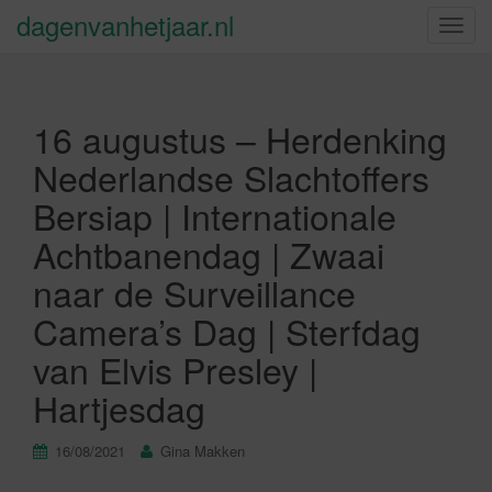
dagenvanhetjaar.nl
S
c
h
a
16 augustus – Herdenking
k
e
Nederlandse Slachtoffers
l
Bersiap | Internationale
n
a
Achtbanendag | Zwaai
v
naar de Surveillance
i
g
Camera’s Dag | Sterfdag
a
van Elvis Presley |
t
i
Hartjesdag
e
16/08/2021
Gina Makken