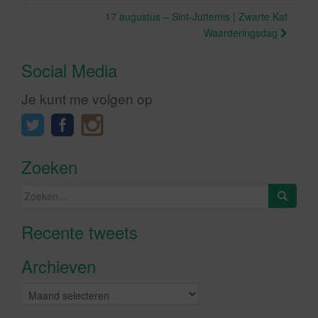
17 augustus – Sint-Juttemis | Zwarte Kat
Waarderingsdag
Social Media
Je kunt me volgen op
Zoeken
Zoeken
naar:
Recente tweets
Klik om marketing cookies te
accepteren en deze inhoud in te
Archieven
schakelen
Archieven