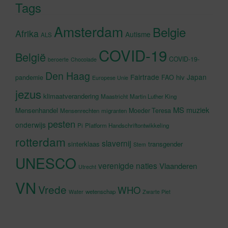
Tags
Amsterdam
Belgie
Afrika
Autisme
ALS
COVID-19
België
COVID-19-
beroerte
Chocolade
Den Haag
Fairtrade
Japan
hiv
pandemie
FAO
Europese Unie
jezus
klimaatverandering
Maastricht
Martin Luther King
MS
muziek
Mensenhandel
Moeder Teresa
Mensenrechten
migranten
pesten
onderwijs
Pi
Platform Handschriftontwikkeling
rotterdam
slavernij
sinterklaas
transgender
Stem
UNESCO
verenigde naties
Vlaanderen
Utrecht
VN
Vrede
WHO
wetenschap
Water
Zwarte Piet