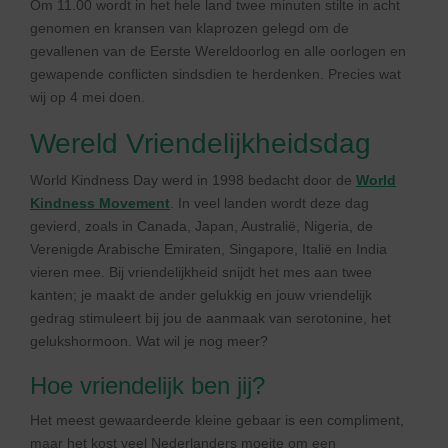
Om 11.00 wordt in het hele land twee minuten stilte in acht
genomen en kransen van klaprozen gelegd om de
gevallenen van de Eerste Wereldoorlog en alle oorlogen en
gewapende conflicten sindsdien te herdenken. Precies wat
wij op 4 mei doen.
Wereld Vriendelijkheidsdag
World Kindness Day werd in 1998 bedacht door de
World
Kindness Movement
. In veel landen wordt deze dag
gevierd, zoals in Canada, Japan, Australië, Nigeria, de
Verenigde Arabische Emiraten, Singapore, Italië en India
vieren mee. Bij vriendelijkheid snijdt het mes aan twee
kanten; je maakt de ander gelukkig en jouw vriendelijk
gedrag stimuleert bij jou de aanmaak van serotonine, het
gelukshormoon. Wat wil je nog meer?
Hoe vriendelijk ben jij?
Het meest gewaardeerde kleine gebaar is een compliment,
maar het kost veel Nederlanders moeite om een