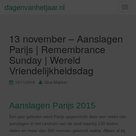
dagenvanhetjaar.nl
S
c
h
a
13 november – Aanslagen
k
e
Parijs | Remembrance
l
Sunday | Wereld
n
a
Vriendelijkheidsdag
v
i
13/11/2016
Gina Makken
g
a
t
Aanslagen Parijs 2015
i
e
Een jaar geleden werd Parijs opgeschrikt door een reeks van
aanslagen in het centrum van de stad waarbij 130 doden
vielen en meer dan 350 mensen gewond raakte. Alleen al bij