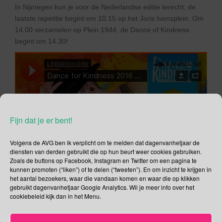
In Nijmegen kun je voor de Nederlandse editie terecht; de
laatste repetitie begint om 10.15 op het Joris Ivensplein. Om
14.00 verzamelen op Plein 1944, de Dance of Kindness
begint om 14.30!
Fijn dat je er bent!
Volgens de AVG ben ik verplicht om te melden dat dagenvanhetjaar de
diensten van derden gebruikt die op hun beurt weer cookies gebruiken.
Zoals de buttons op Facebook, Instagram en Twitter om een pagina te
kunnen promoten (“liken”) of te delen (“tweeten”). En om inzicht te krijgen in
het aantal bezoekers, waar die vandaan komen en waar die op klikken
gebruikt dagenvanhetjaar Google Analytics. Wil je meer info over het
cookiebeleid kijk dan in het Menu.