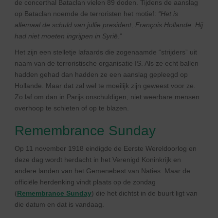
de concerthal Bataclan vielen 89 doden. Tijdens de aanslag
op Bataclan noemde de terroristen het motief:
“Het is
allemaal de schuld van jullie president, François Hollande. Hij
had niet moeten ingrijpen in Syrië
.”
Het zijn een stelletje lafaards die zogenaamde “strijders” uit
naam van de terroristische organisatie IS. Als ze echt ballen
hadden gehad dan hadden ze een aanslag gepleegd op
Hollande. Maar dat zal wel te moeilijk zijn geweest voor ze.
Zo laf om dan in Parijs onschuldigen, niet weerbare mensen
overhoop te schieten of op te blazen.
Remembrance Sunday
Op 11 november 1918 eindigde de Eerste Wereldoorlog en
deze dag wordt herdacht in het Verenigd Koninkrijk en
andere landen van het Gemenebest van Naties. Maar de
officiële herdenking vindt plaats op de zondag
(
Remembrance Sunday
) die het dichtst in de buurt ligt van
die datum en dat is vandaag.