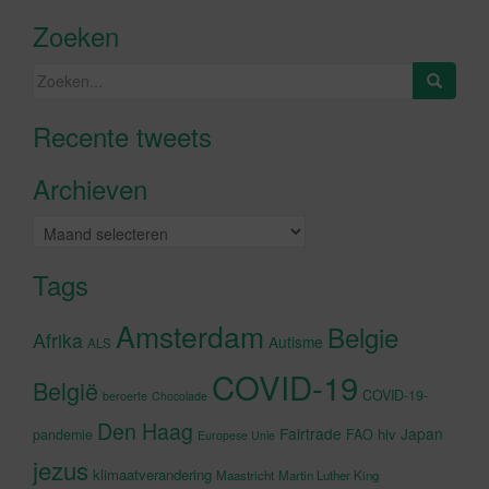
Zoeken
Zoeken
naar:
Recente tweets
Klik om marketing cookies te
accepteren en deze inhoud in te
Archieven
schakelen
Archieven
Tags
Amsterdam
Belgie
Afrika
Autisme
ALS
COVID-19
België
COVID-19-
beroerte
Chocolade
Den Haag
Fairtrade
Japan
hiv
pandemie
FAO
Europese Unie
jezus
klimaatverandering
Maastricht
Martin Luther King