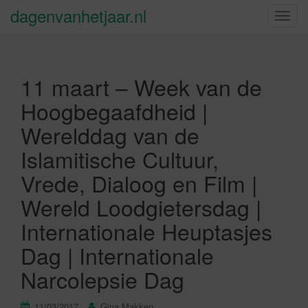
dagenvanhetjaar.nl
S
c
h
a
11 maart – Week van de
k
e
Hoogbegaafdheid |
l
Werelddag van de
n
a
Islamitische Cultuur,
v
Vrede, Dialoog en Film |
i
g
Wereld Loodgietersdag |
a
Internationale Heuptasjes
t
i
Dag | Internationale
e
Narcolepsie Dag
11/03/2017
Gina Makken