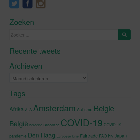
Zoeken
Zoeken
naar:
Recente tweets
Klik om marketing cookies te
accepteren en deze inhoud in te
Archieven
schakelen
Archieven
Tags
Amsterdam
Belgie
Afrika
Autisme
ALS
COVID-19
België
COVID-19-
beroerte
Chocolade
Den Haag
Fairtrade
Japan
hiv
pandemie
FAO
Europese Unie