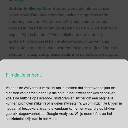
Suddenly Sleepy Saturday
, zo wordt de Internationale
Narcolepsie Dag ook genoemd, valt altijd op de tweede
zaterdag in maart. Waarom dan? Omdat iedere tweede
zondag in maart in sommige staten van de V.S. de zomertijd
begint. Wat is het doel? Als de klok een uur vooruit (of
achteruit) wordt gezet kan je slaap-waakcyclus van slag
raken. Je kan dan zo moe worden dat je vreselijk suf bent of
zomaar in slaap valt, precies zoals met narcolepsie dat gaat.
Met Suddenly Sleepy Saturday wil men meer bekendheid
geven aan de slaap-waakstoornis narcolepsie.
Fijn dat je er bent!
Volgens de AVG ben ik verplicht om te melden dat dagenvanhetjaar de
diensten van derden gebruikt die op hun beurt weer cookies gebruiken.
Zoals de buttons op Facebook, Instagram en Twitter om een pagina te
kunnen promoten (“liken”) of te delen (“tweeten”). En om inzicht te krijgen in
het aantal bezoekers, waar die vandaan komen en waar die op klikken
gebruikt dagenvanhetjaar Google Analytics. Wil je meer info over het
cookiebeleid kijk dan in het Menu.