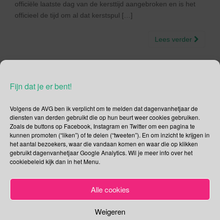
officiële laatste dag van de kersttijd aangebroken en is het
officieel de tijd om al dat kerstspul […]
Lees verder
Fijn dat je er bent!
Social Media
Volgens de AVG ben ik verplicht om te melden dat dagenvanhetjaar de
diensten van derden gebruikt die op hun beurt weer cookies gebruiken.
Je kunt me volgen op
Zoals de buttons op Facebook, Instagram en Twitter om een pagina te
kunnen promoten (“liken”) of te delen (“tweeten”). En om inzicht te krijgen in
het aantal bezoekers, waar die vandaan komen en waar die op klikken
gebruikt dagenvanhetjaar Google Analytics. Wil je meer info over het
cookiebeleid kijk dan in het Menu.
Zoeken
Zoeken
Alle cookies
naar:
Weigeren
Recente tweets
Klik om marketing cookies te