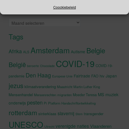
accepteren en deze inhoud in te
Coockiebeleid
Archieven
schakelen
Archieven
Tags
Amsterdam
Belgie
Afrika
Autisme
ALS
COVID-19
België
COVID-19-
beroerte
Chocolade
Den Haag
Fairtrade
Japan
hiv
pandemie
FAO
Europese Unie
jezus
klimaatverandering
Maastricht
Martin Luther King
MS
muziek
Mensenhandel
Moeder Teresa
Mensenrechten
migranten
pesten
onderwijs
Pi
Platform Handschriftontwikkeling
rotterdam
slavernij
sinterklaas
transgender
Stem
UNESCO
verenigde naties
Vlaanderen
Utrecht