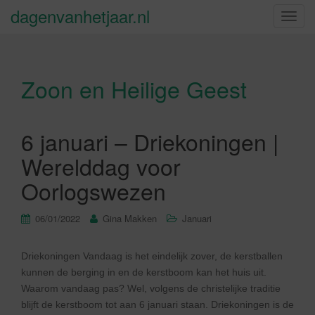
dagenvanhetjaar.nl
S
c
h
a
Zoon en Heilige Geest
k
e
l
n
6 januari – Driekoningen |
a
Werelddag voor
v
i
Oorlogswezen
g
a
06/01/2022
Gina Makken
Januari
t
i
Driekoningen Vandaag is het eindelijk zover, de kerstballen
e
kunnen de berging in en de kerstboom kan het huis uit.
Waarom vandaag pas? Wel, volgens de christelijke traditie
blijft de kerstboom tot aan 6 januari staan. Driekoningen is de