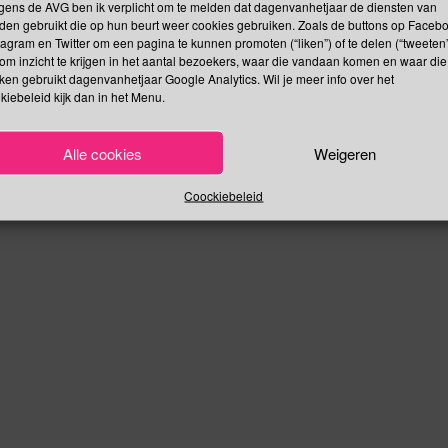
en tegen journalisten (IDEI). De resolutie […]
gens de AVG ben ik verplicht om te melden dat dagenvanhetjaar de diensten van
den gebruikt die op hun beurt weer cookies gebruiken. Zoals de buttons op Faceb
tagram en Twitter om een pagina te kunnen promoten (“liken”) of te delen (“tweeten”
Lees verder
om inzicht te krijgen in het aantal bezoekers, waar die vandaan komen en waar die
kken gebruikt dagenvanhetjaar Google Analytics. Wil je meer info over het
kiebeleid kijk dan in het Menu.
Alle cookies
Weigeren
Coockiebeleid