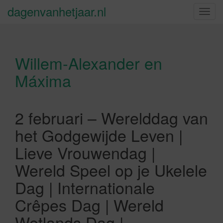
dagenvanhetjaar.nl
S
c
h
a
Willem-Alexander en
k
e
Máxima
l
n
a
2 februari – Werelddag van
v
i
het Godgewijde Leven |
g
Lieve Vrouwendag |
a
t
Wereld Speel op je Ukelele
i
Dag | Internationale
e
Crêpes Dag | Wereld
Wetlands Dag |