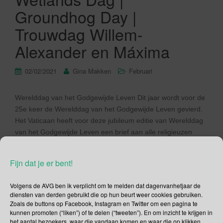
Groundhog Day |
Trouwdag Willem-
Alexander en Máxima
02/02/2021
Gina Makken
Februari
Werelddag van het Godgewijde Leven Dit jaar wordt voor de
25e keer de Werelddag van het Godgewijde Leven gevierd.
Het Vaticaan heeft voor deze jubileum editie van Werelddag
van het Godgewijde Leven een brief aan alle religieuzen
geschreven. Werelddag voor het Godgewijde Leven wordt
traditiegetrouw gevierd op 2 februari, maar in de parochies
Fijn dat je er bent!
vindt de […]
Volgens de AVG ben ik verplicht om te melden dat dagenvanhetjaar de
Lees verder
diensten van derden gebruikt die op hun beurt weer cookies gebruiken.
Zoals de buttons op Facebook, Instagram en Twitter om een pagina te
kunnen promoten (“liken”) of te delen (“tweeten”). En om inzicht te krijgen in
het aantal bezoekers, waar die vandaan komen en waar die op klikken