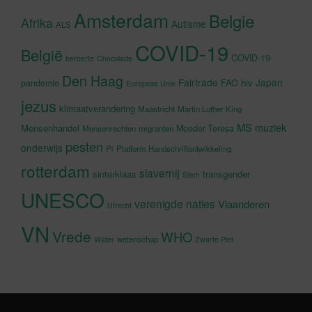
Amsterdam
Belgie
Afrika
Autisme
ALS
COVID-19
België
COVID-19-
beroerte
Chocolade
Den Haag
Fairtrade
Japan
hiv
pandemie
FAO
Europese Unie
jezus
klimaatverandering
Maastricht
Martin Luther King
MS
muziek
Mensenhandel
Moeder Teresa
Mensenrechten
migranten
pesten
onderwijs
Pi
Platform Handschriftontwikkeling
rotterdam
slavernij
sinterklaas
transgender
Stem
UNESCO
verenigde naties
Vlaanderen
Utrecht
VN
Vrede
WHO
wetenschap
Water
Zwarte Piet