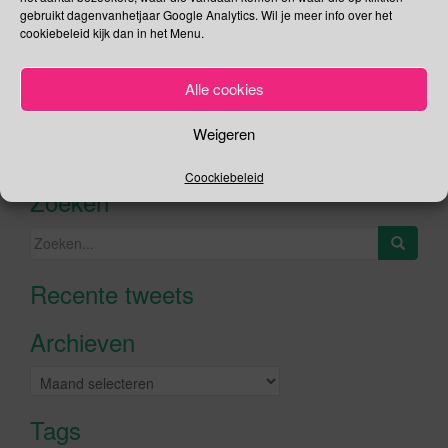
gebruikt dagenvanhetjaar Google Analytics. Wil je meer info over het
cookiebeleid kijk dan in het Menu.
Social Media
Alle cookies
Je kunt me volgen op
Weigeren
Coockiebeleid
Zoeken
Zoeken
naar:
Recente tweets
Klik om marketing cookies te
accepteren en deze inhoud in te
Archieven
schakelen
Archieven
Tags