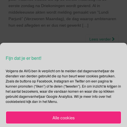
eerste zondag na Driekoningen wordt gevierd. Al in
middeleeuwse akten wordt melding gemaakt van “Lundi
Parjuré” (Verzworen Maandag), de dag waarop ambtenaren
hun eed aflegden en er dus niet gewerkt […]
Lees verder
Fijn dat je er bent!
Volgens de AVG ben ik verplicht om te melden dat dagenvanhetjaar de
Social Media
diensten van derden gebruikt die op hun beurt weer cookies gebruiken.
Zoals de buttons op Facebook, Instagram en Twitter om een pagina te
kunnen promoten (“liken”) of te delen (“tweeten”). En om inzicht te krijgen in
Je kunt me volgen op
het aantal bezoekers, waar die vandaan komen en waar die op klikken
gebruikt dagenvanhetjaar Google Analytics. Wil je meer info over het
cookiebeleid kijk dan in het Menu.
Zoeken
Alle cookies
Zoeken