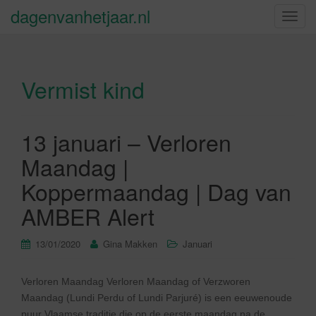
dagenvanhetjaar.nl
S
c
h
a
Vermist kind
k
e
l
n
13 januari – Verloren
a
Maandag |
v
i
Koppermaandag | Dag van
g
AMBER Alert
a
t
13/01/2020
Gina Makken
Januari
i
e
Verloren Maandag Verloren Maandag of Verzworen
Maandag (Lundi Perdu of Lundi Parjuré) is een eeuwenoude
puur Vlaamse traditie die op de eerste maandag na de