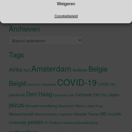
Weigeren
naar:
Recente tweets
Klik om marketing cookies te
Coockiebeleid
accepteren en deze inhoud in te
Archieven
schakelen
Archieven
Tags
Amsterdam
Belgie
Afrika
Autisme
ALS
COVID-19
België
COVID-19-
beroerte
Chocolade
Den Haag
Fairtrade
Japan
hiv
pandemie
FAO
Europese Unie
jezus
klimaatverandering
Maastricht
Martin Luther King
MS
muziek
Mensenhandel
Moeder Teresa
Mensenrechten
migranten
pesten
onderwijs
Pi
Platform Handschriftontwikkeling