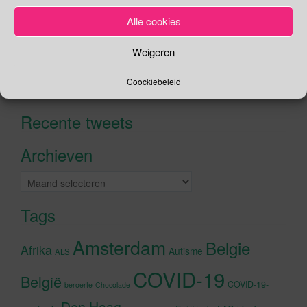
Alle cookies
Weigeren
Zoeken
Coockiebeleid
Zoeken
naar:
Recente tweets
Klik om marketing cookies te
accepteren en deze inhoud in te
Archieven
schakelen
Archieven
Tags
Amsterdam
Belgie
Afrika
Autisme
ALS
COVID-19
België
COVID-19-
beroerte
Chocolade