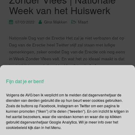
Week van het Huiswerk
07/03/2022
Gina Makken
Maart
Nationale Dag van de Erectie Het zal je niet verbazen dat op
Dag van de Erectie heel Twitter stijf zal staan met lullige
opmerkingen, zeker omdat Dag van de Erectie ook nog eens
in Week Zonder Vlees valt. En wat het zo ideaal maakt is dat
je niet bijster creatief met taal hoeft te zijn […]
Fijn dat je er bent!
Lees verder
Volgens de AVG ben ik verplicht om te melden dat dagenvanhetjaar de
diensten van derden gebruikt die op hun beurt weer cookies gebruiken.
Zoals de buttons op Facebook, Instagram en Twitter om een pagina te
kunnen promoten (“liken”) of te delen (“tweeten”). En om inzicht te krijgen in
het aantal bezoekers, waar die vandaan komen en waar die op klikken
Social Media
gebruikt dagenvanhetjaar Google Analytics. Wil je meer info over het
cookiebeleid kijk dan in het Menu.
Je kunt me volgen op