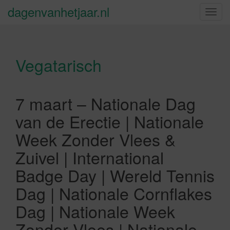
dagenvanhetjaar.nl
S
c
h
a
Vegatarisch
k
e
l
n
7 maart – Nationale Dag
a
van de Erectie | Nationale
v
i
Week Zonder Vlees &
g
Zuivel | International
a
t
Badge Day | Wereld Tennis
i
Dag | Nationale Cornflakes
e
Dag | Nationale Week
Zonder Vlees | Nationale