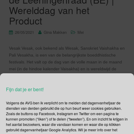
Werelddag van het
Product
26/05/2021
Gina Makken
Mei
Vesak Vesak, ook bekend als Wesak, Sanskriet Vaishakha en
Pali Vesakha, is een van de belangrijkste boeddhistische
festivals. Het valt op de dag van de volle maan in de maand
mei (in de hindoe kalender Vaisakha) en is wereldwijd de
meest heilige dag voor de miljoenen boeddhisten. De
leringen van de Boeddha en zijn boodschap […]
Fijn dat je er bent!
Lees verder
Volgens de AVG ben ik verplicht om te melden dat dagenvanhetjaar de
diensten van derden gebruikt die op hun beurt weer cookies gebruiken.
Zoals de buttons op Facebook, Instagram en Twitter om een pagina te
kunnen promoten (“liken”) of te delen (“tweeten”). En om inzicht te krijgen in
het aantal bezoekers, waar die vandaan komen en waar die op klikken
gebruikt dagenvanhetjaar Google Analytics. Wil je meer info over het