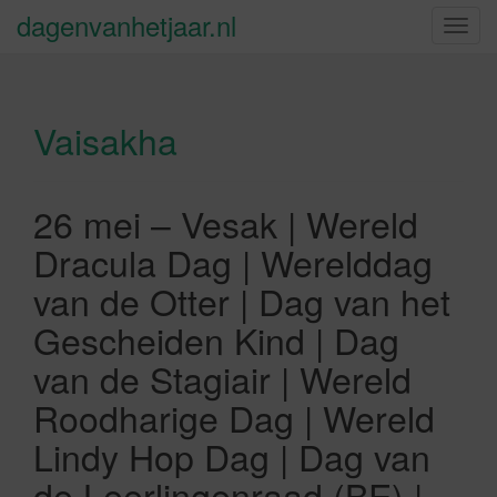
dagenvanhetjaar.nl
S
c
h
a
Vaisakha
k
e
l
n
26 mei – Vesak | Wereld
a
Dracula Dag | Werelddag
v
i
van de Otter | Dag van het
g
Gescheiden Kind | Dag
a
t
van de Stagiair | Wereld
i
Roodharige Dag | Wereld
e
Lindy Hop Dag | Dag van
de Leerlingenraad (BE) |