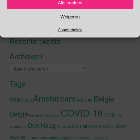
Alle cookies
Zoeken
Weigeren
Zoeken
naar:
Coockiebeleid
Recente tweets
Klik om marketing cookies te
accepteren en deze inhoud in te
Archieven
schakelen
Archieven
Tags
Amsterdam
Belgie
Afrika
Autisme
ALS
COVID-19
België
COVID-19-
beroerte
Chocolade
Den Haag
Fairtrade
Japan
hiv
pandemie
FAO
Europese Unie
jezus
klimaatverandering
Maastricht
Martin Luther King