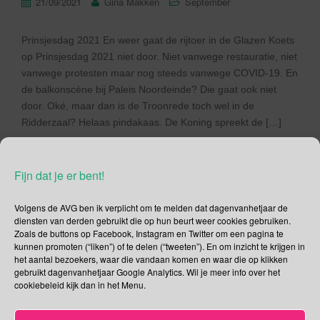
21/09/2021
Gina Makken
September
Prinsjesdag 2021 En weer gaat de rijtoer in de Glazen Koets
op Prinsjesdag 2021 niet door. Niet vanwege restauratie, niet
vanwege protesten maar nog steeds vanwege COVID-19. En
de balkonscène bij Paleis Noordeinde? Die gaat ook niet
door. Oké, maar dan is de Troonrede toch wel in de
Ridderzaal? Helaas pindakaas. De Koning spreekt de […]
Lees verder
Fijn dat je er bent!
Volgens de AVG ben ik verplicht om te melden dat dagenvanhetjaar de
diensten van derden gebruikt die op hun beurt weer cookies gebruiken.
Zoals de buttons op Facebook, Instagram en Twitter om een pagina te
Social Media
kunnen promoten (“liken”) of te delen (“tweeten”). En om inzicht te krijgen in
het aantal bezoekers, waar die vandaan komen en waar die op klikken
gebruikt dagenvanhetjaar Google Analytics. Wil je meer info over het
Je kunt me volgen op
cookiebeleid kijk dan in het Menu.