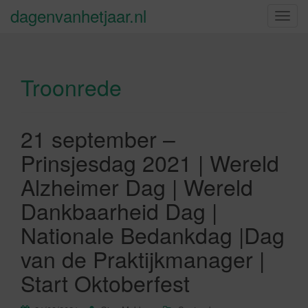
dagenvanhetjaar.nl
S
c
h
a
Troonrede
k
e
l
n
21 september –
a
Prinsjesdag 2021 | Wereld
v
i
Alzheimer Dag | Wereld
g
Dankbaarheid Dag |
a
t
Nationale Bedankdag |Dag
i
van de Praktijkmanager |
e
Start Oktoberfest