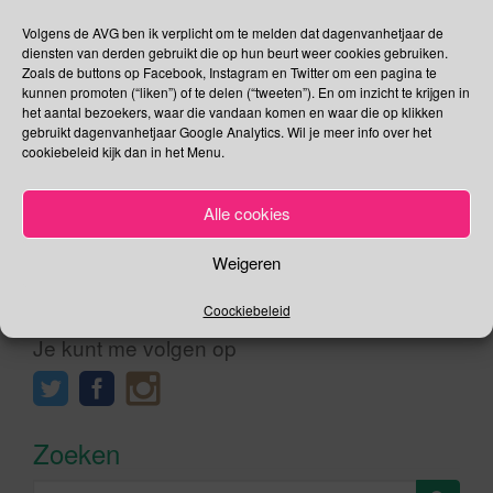
Bodemdierendagen (van 25-09 t/m 7-10) kun je meedoen
aan citizen science; een onderzoeksproject waaraan iedere
Volgens de AVG ben ik verplicht om te melden dat dagenvanhetjaar de
diensten van derden gebruikt die op hun beurt weer cookies gebruiken.
Nederlander kan meedoen. Hoe kan je meedoen aan de
Zoals de buttons op Facebook, Instagram en Twitter om een pagina te
Bodemdierdagen? Heel gemakkelijk; je gaat de tuin in, op je
kunnen promoten (“liken”) of te delen (“tweeten”). En om inzicht te krijgen in
balkon, in het park of […]
het aantal bezoekers, waar die vandaan komen en waar die op klikken
gebruikt dagenvanhetjaar Google Analytics. Wil je meer info over het
cookiebeleid kijk dan in het Menu.
Lees verder
Alle cookies
Weigeren
Social Media
Coockiebeleid
Je kunt me volgen op
Zoeken
Zoeken