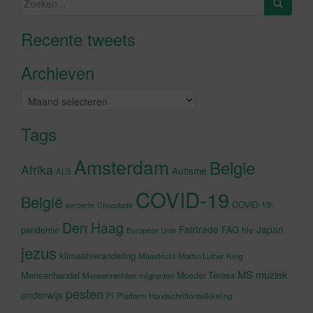
naar:
Recente tweets
Klik om marketing cookies te
accepteren en deze inhoud in te
Archieven
schakelen
Archieven
Tags
Amsterdam
Belgie
Afrika
Autisme
ALS
COVID-19
België
COVID-19-
beroerte
Chocolade
Den Haag
Fairtrade
Japan
hiv
pandemie
FAO
Europese Unie
jezus
klimaatverandering
Maastricht
Martin Luther King
MS
muziek
Mensenhandel
Moeder Teresa
Mensenrechten
migranten
pesten
onderwijs
Pi
Platform Handschriftontwikkeling