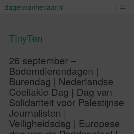
dagenvanhetjaar.nl
S
c
h
a
TinyTen
k
e
l
n
26 september –
a
Bodemdierendagen |
v
i
Burendag | Nederlandse
g
Coeliakie Dag | Dag van
a
t
Solidariteit voor Palestijnse
i
Journalisten |
e
Veiligheidsdag | Europese
dag van de Paddenstoel |