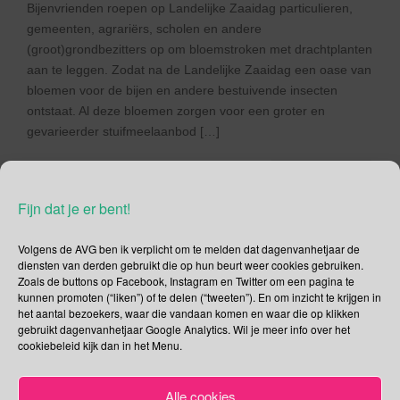
Bijenvrienden roepen op Landelijke Zaaidag particulieren,
gemeenten, agrariërs, scholen en andere
(groot)grondbezitters op om bloemstroken met drachtplanten
aan te leggen. Zodat na de Landelijke Zaaidag een oase van
bloemen voor de bijen en andere bestuivende insecten
ontstaat. Al deze bloemen zorgen voor een groter en
gevarieerder stuifmeelaanbod […]
Lees verder
Fijn dat je er bent!
Volgens de AVG ben ik verplicht om te melden dat dagenvanhetjaar de
diensten van derden gebruikt die op hun beurt weer cookies gebruiken.
Zoals de buttons op Facebook, Instagram en Twitter om een pagina te
Social Media
kunnen promoten (“liken”) of te delen (“tweeten”). En om inzicht te krijgen in
het aantal bezoekers, waar die vandaan komen en waar die op klikken
Je kunt me volgen op
gebruikt dagenvanhetjaar Google Analytics. Wil je meer info over het
cookiebeleid kijk dan in het Menu.
Alle cookies