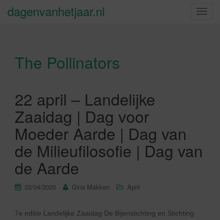
dagenvanhetjaar.nl
S
c
h
a
The Pollinators
k
e
l
n
22 april – Landelijke
a
Zaaidag | Dag voor
v
i
Moeder Aarde | Dag van
g
de Milieufilosofie | Dag van
a
t
de Aarde
i
e
22/04/2020
Gina Makken
April
7e editie Landelijke Zaaidag De Bijenstichting en Stichting