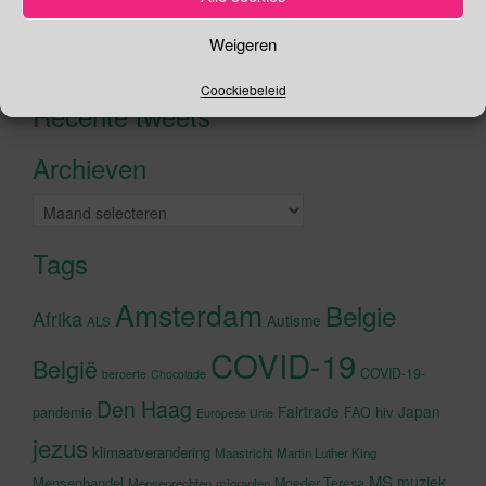
Zoeken
Weigeren
Zoeken
naar:
Coockiebeleid
Recente tweets
Klik om marketing cookies te
accepteren en deze inhoud in te
Archieven
schakelen
Archieven
Tags
Amsterdam
Belgie
Afrika
Autisme
ALS
COVID-19
België
COVID-19-
beroerte
Chocolade
Den Haag
Fairtrade
Japan
hiv
pandemie
FAO
Europese Unie
jezus
klimaatverandering
Maastricht
Martin Luther King
MS
muziek
Mensenhandel
Moeder Teresa
Mensenrechten
migranten