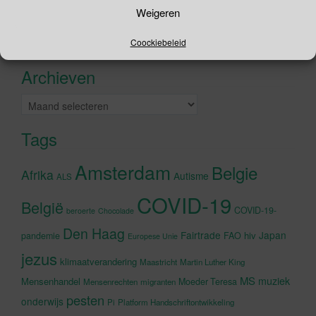
Zoeken
Weigeren
naar:
Recente tweets
Coockiebeleid
Klik om marketing cookies te
accepteren en deze inhoud in te
Archieven
schakelen
Archieven
Tags
Amsterdam
Belgie
Afrika
Autisme
ALS
COVID-19
België
COVID-19-
beroerte
Chocolade
Den Haag
Fairtrade
Japan
hiv
pandemie
FAO
Europese Unie
jezus
klimaatverandering
Maastricht
Martin Luther King
MS
muziek
Mensenhandel
Moeder Teresa
Mensenrechten
migranten
pesten
onderwijs
Pi
Platform Handschriftontwikkeling