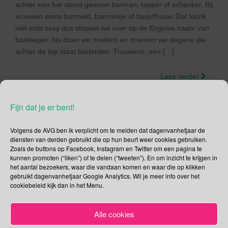
achter een bar stond gewoon barman, tapper of schenker. Bij
vrouwen soms barmeid, barmeisje of barjuffrouw. Dat klonk
niet echt sexy dus stapten we over op de Engelse naam van
barkeeper. Nu doen we modern en noemen we degene die
achter de tap staat bartender. Trouwens, een […]
Lees verder
Fijn dat je er bent!
Volgens de AVG ben ik verplicht om te melden dat dagenvanhetjaar de
Social Media
diensten van derden gebruikt die op hun beurt weer cookies gebruiken.
Zoals de buttons op Facebook, Instagram en Twitter om een pagina te
kunnen promoten (“liken”) of te delen (“tweeten”). En om inzicht te krijgen in
Je kunt me volgen op
het aantal bezoekers, waar die vandaan komen en waar die op klikken
gebruikt dagenvanhetjaar Google Analytics. Wil je meer info over het
cookiebeleid kijk dan in het Menu.
Zoeken
Alle cookies