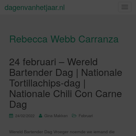
dagenvanhetjaar.nl
S
c
h
a
Rebecca Webb Carranza
k
e
l
n
24 februari – Wereld
a
Bartender Dag | Nationale
v
i
Tortillachips-dag |
g
Nationale Chili Con Carne
a
t
Dag
i
e
24/02/2022
Gina Makken
Februari
Wereld Bartender Dag Vroeger noemde we iemand die