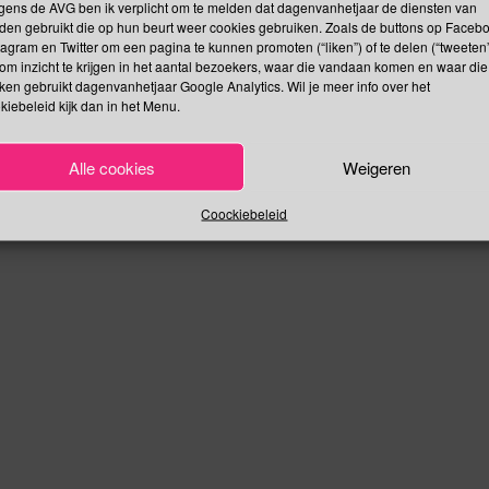
gens de AVG ben ik verplicht om te melden dat dagenvanhetjaar de diensten van
den gebruikt die op hun beurt weer cookies gebruiken. Zoals de buttons op Faceb
tagram en Twitter om een pagina te kunnen promoten (“liken”) of te delen (“tweeten”
Lees verder
om inzicht te krijgen in het aantal bezoekers, waar die vandaan komen en waar die
kken gebruikt dagenvanhetjaar Google Analytics. Wil je meer info over het
kiebeleid kijk dan in het Menu.
Alle cookies
Weigeren
Coockiebeleid