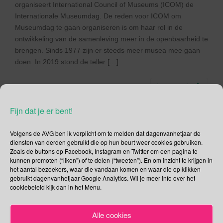
organiseert International Council of Museums (ICOM) de
Internationale Museumdag. De reden voor ICOM om
Museumdag te gaan organiseren is om haar rol in de
ontwikkeling van de samenleving meer in de openbaarheid te
brengen. Sinds 1977 zijn er steeds meer musea mee gaan
doen. In 2019 stond de teller […]
Lees verder
Fijn dat je er bent!
Volgens de AVG ben ik verplicht om te melden dat dagenvanhetjaar de
diensten van derden gebruikt die op hun beurt weer cookies gebruiken.
Social Media
Zoals de buttons op Facebook, Instagram en Twitter om een pagina te
kunnen promoten (“liken”) of te delen (“tweeten”). En om inzicht te krijgen in
Je kunt me volgen op
het aantal bezoekers, waar die vandaan komen en waar die op klikken
gebruikt dagenvanhetjaar Google Analytics. Wil je meer info over het
cookiebeleid kijk dan in het Menu.
Alle cookies
Zoeken