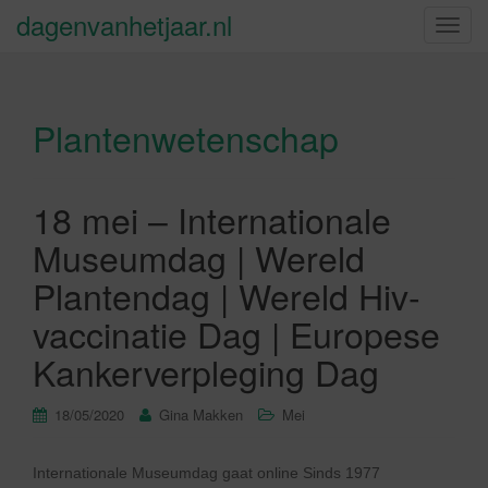
dagenvanhetjaar.nl
S
c
h
a
Plantenwetenschap
k
e
l
n
18 mei – Internationale
a
Museumdag | Wereld
v
i
Plantendag | Wereld Hiv-
g
vaccinatie Dag | Europese
a
t
Kankerverpleging Dag
i
e
18/05/2020
Gina Makken
Mei
Internationale Museumdag gaat online Sinds 1977