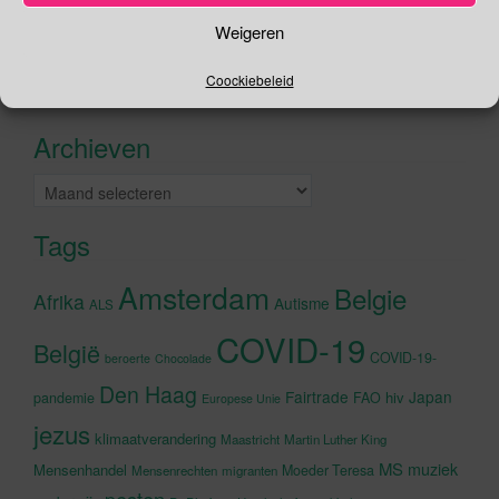
Zoeken
Weigeren
naar:
Coockiebeleid
Recente tweets
Klik om marketing cookies te
accepteren en deze inhoud in te
Archieven
schakelen
Archieven
Tags
Amsterdam
Belgie
Afrika
Autisme
ALS
COVID-19
België
COVID-19-
beroerte
Chocolade
Den Haag
Fairtrade
Japan
hiv
pandemie
FAO
Europese Unie
jezus
klimaatverandering
Maastricht
Martin Luther King
MS
muziek
Mensenhandel
Moeder Teresa
Mensenrechten
migranten