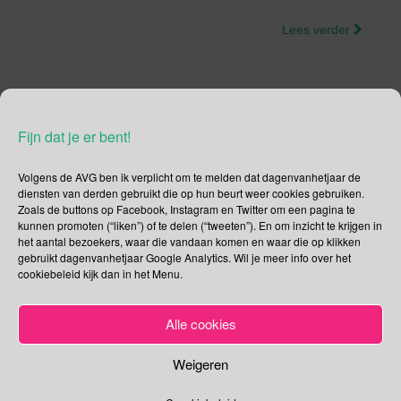
Lees verder
Fijn dat je er bent!
Social Media
Volgens de AVG ben ik verplicht om te melden dat dagenvanhetjaar de
Je kunt me volgen op
diensten van derden gebruikt die op hun beurt weer cookies gebruiken.
Zoals de buttons op Facebook, Instagram en Twitter om een pagina te
kunnen promoten (“liken”) of te delen (“tweeten”). En om inzicht te krijgen in
het aantal bezoekers, waar die vandaan komen en waar die op klikken
gebruikt dagenvanhetjaar Google Analytics. Wil je meer info over het
Zoeken
cookiebeleid kijk dan in het Menu.
Zoeken
naar:
Alle cookies
Recente tweets
Klik om marketing cookies te
Weigeren
accepteren en deze inhoud in te
Archieven
schakelen