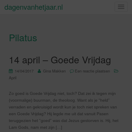
dagenvanhetjaar.nl
S
c
h
a
Pilatus
k
e
l
n
14 april – Goede Vrijdag
a
v
14/04/2017
Gina Makken
Een reactie plaatsen
i
April
g
a
Zo goed is Goede Vrijdag niet, toch? Dat zei ik tegen mijn
t
(voormalige) buurman, de theoloog. Want als je “held”
i
verraden en gekruisigd wordt kun je toch niet spreken van
e
een Goede Vrijdag? Hij legde me uit dat vanuit Pasen
teruggezien het “goed” was dat Jezus gestorven is. Hij, het
Lam Gods, nam met zijn […]