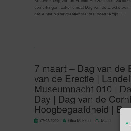
Nationale Dag van de Erectie Het zal je niet verbazen
opmerkingen, zeker omdat Dag van de Erectie ook no
dat je niet bijster creatief met taal hoeft te zijn […]
7 maart – Dag van de 
van de Erectie | Landeli
Museumnacht 010 | Da
Day | Dag van de Corn
Hoogbegaafdheid | B
07/03/2020
Gina Makken
Maart
Fij