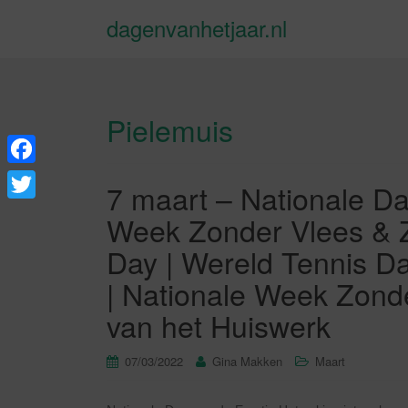
dagenvanhetjaar.nl
Pielemuis
F
7 maart – Nationale Da
a
T
Week Zonder Vlees & Zu
c
w
Day | Wereld Tennis Da
e
i
| Nationale Week Zond
b
t
van het Huiswerk
o
t
o
e
07/03/2022
Gina Makken
Maart
k
r