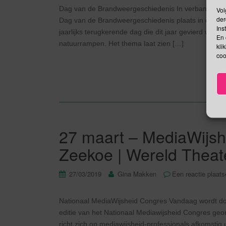
Dag van de Brandweergeschiedenis In verband met 
Vol
der
Dag van de Brandweergeschiedenis plaats in de Jor
Ins
jaarlijks terugkerende dag die dit jaar gevierd wor
En 
natuurrampen. Het thema laat zien […]
kli
coo
27 maart – MediaWijsh
Zeekoe | Wereld Theat
27/03/2019
Gina Makken
Een reactie plaat
Nationaal MediaWijsheid Congres Vandaag wordt do
editie van het Nationaal Mediawijsheid Congres geor
richt zich op mediawijsheid-professionals afkomstig 