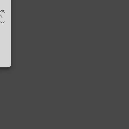
ook,
).
 op