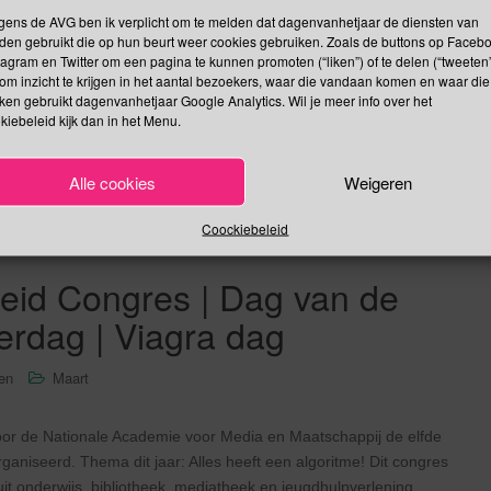
het 50 jarig bestaan van het Brandweermuseum Borculo vindt
gens de AVG ben ik verplicht om te melden dat dagenvanhetjaar de diensten van
den gebruikt die op hun beurt weer cookies gebruiken. Zoals de buttons op Faceb
is kerk te Borculo. Dag van de Brandweergeschiedenis is een
tagram en Twitter om een pagina te kunnen promoten (“liken”) of te delen (“tweeten”
dt met een symposium die als thema heeft: brandweer en
om inzicht te krijgen in het aantal bezoekers, waar die vandaan komen en waar die
kken gebruikt dagenvanhetjaar Google Analytics. Wil je meer info over het
kiebeleid kijk dan in het Menu.
Lees verder
Alle cookies
Weigeren
Coockiebeleid
eid Congres | Dag van de
erdag | Viagra dag
sen
Maart
or de Nationale Academie voor Media en Maatschappij de elfde
ganiseerd. Thema dit jaar: Alles heeft een algoritme! Dit congres
uit onderwijs, bibliotheek, mediatheek en jeugdhulpverlening.