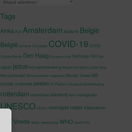
Archieven
Tags
Amsterdam
Belgie
Afrika
Autisme
ALS
COVID-19
België
COVID-
beroerte
Chocolade
Den Haag
Fairtrade
hiv
19-pandemie
FAO
Europese Unie
jezus
Japan
klimaatverandering
Maastricht
Martin Luther King
MS
Mensenhandel
Moeder Teresa
Mensenrechten
migranten
pesten
muziek
onderwijs
Pi
Platform Handschriftontwikkeling
rotterdam
slavernij
sinterklaas
transgender
Stem
UNESCO
verenigde naties
Vlaanderen
Utrecht
VN
Vrede
WHO
wetenschap
Water
Zwarte Piet