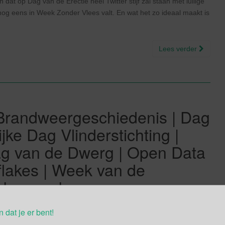
 dat op Dag van de Erectie heel Twitter stijf zal staan met lullige
g eens in Week Zonder Vlees valt. En wat het zo ideaal maakt is
Lees verder
Brandweergeschiedenis | Dag
jke Dag Vlinderstichting |
g van de Dwerg | Open Data
flakes | Week van de
oekenweek
n dat je er bent!