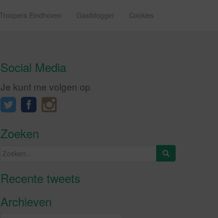
 Troopers Eindhoven
Gastblogger
Cookies
Social Media
Je kunt me volgen op
Zoeken
Zoeken
naar:
Recente tweets
Klik om marketing cookies te
accepteren en deze inhoud in te
Archieven
schakelen