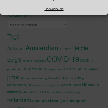
Recente tweets
Klik om marketing cookies te
accepteren en deze inhoud in te
Coockiebeleid
Archieven
schakelen
Archieven
Tags
Amsterdam
Belgie
Afrika
Autisme
ALS
COVID-19
België
COVID-19-
beroerte
Chocolade
Den Haag
Fairtrade
Japan
hiv
pandemie
FAO
Europese Unie
jezus
klimaatverandering
Maastricht
Martin Luther King
MS
muziek
Mensenhandel
Moeder Teresa
Mensenrechten
migranten
pesten
onderwijs
Pi
Platform Handschriftontwikkeling
rotterdam
slavernij
sinterklaas
transgender
Stem