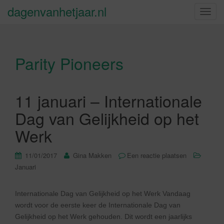
dagenvanhetjaar.nl
S
c
h
a
Parity Pioneers
k
e
l
n
11 januari – Internationale
a
Dag van Gelijkheid op het
v
i
Werk
g
a
11/01/2017
Gina Makken
Een reactie plaatsen
t
Januari
i
e
Internationale Dag van Gelijkheid op het Werk Vandaag
wordt voor de eerste keer de Internationale Dag van
Gelijkheid op het Werk gehouden. Dit wordt een jaarlijks