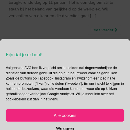
terugkerende dag op 11 januari. Het is een dag om stil te
staan bij het belang van gelijkheid op de werkplek. Wij
verschillen van elkaar en die diversiteit gaat […]
Lees verder
Fijn dat je er bent!
Social Media
Volgens de AVG ben ik verplicht om te melden dat dagenvanhetjaar de
diensten van derden gebruikt die op hun beurt weer cookies gebruiken.
Zoals de buttons op Facebook, Instagram en Twitter om een pagina te
Je kunt me volgen op
kunnen promoten (“liken”) of te delen (“tweeten”). En om inzicht te krijgen in
het aantal bezoekers, waar die vandaan komen en waar die op klikken
gebruikt dagenvanhetjaar Google Analytics. Wil je meer info over het
cookiebeleid kijk dan in het Menu.
Zoeken
Alle cookies
Zoeken
naar:
Weigeren