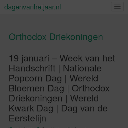
dagenvanhetjaar.nl
S
c
h
a
Orthodox Driekoningen
k
e
l
n
19 januari – Week van het
a
Handschrift | Nationale
v
i
Popcorn Dag | Wereld
g
Bloemen Dag | Orthodox
a
t
Driekoningen | Wereld
i
Kwark Dag | Dag van de
e
Eerstelijn