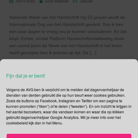
19/01/2022
Gina Makken
Januari
Nationale Week van het Handschrift Op 23 januari wordt de
Internationale Dag van het Handschrift gevierd. Dus ik ben
een paar dagen te vroeg zou je kunnen concluderen. En dat
klopt. Echter, omdat Platform Handschriftontwikkeling sinds
een aantal jaren de Week van het Handschrift in het leven
heeft geroepen ben ik precies op tijd. De […]
Lees verder
Fijn dat je er bent!
Volgens de AVG ben ik verplicht om te melden dat dagenvanhetjaar de
diensten van derden gebruikt die op hun beurt weer cookies gebruiken.
Zoals de buttons op Facebook, Instagram en Twitter om een pagina te
Social Media
kunnen promoten (“liken”) of te delen (“tweeten”). En om inzicht te krijgen in
het aantal bezoekers, waar die vandaan komen en waar die op klikken
gebruikt dagenvanhetjaar Google Analytics. Wil je meer info over het
Je kunt me volgen op
cookiebeleid kijk dan in het Menu.