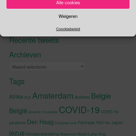
Alle cookies
Zoeken
Weigeren
Zoeken
naar:
Coockiebeleid
Recente tweets
Klik om marketing cookies te
accepteren en deze inhoud in te
Archieven
schakelen
Archieven
Tags
Amsterdam
Belgie
Afrika
Autisme
ALS
COVID-19
België
COVID-19-
beroerte
Chocolade
Den Haag
Fairtrade
Japan
hiv
pandemie
FAO
Europese Unie
jezus
klimaatverandering
Maastricht
Martin Luther King