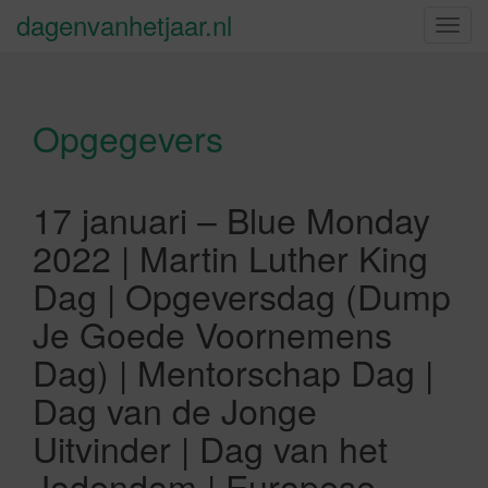
dagenvanhetjaar.nl
S
c
h
a
Opgegevers
k
e
l
n
17 januari – Blue Monday
a
2022 | Martin Luther King
v
i
Dag | Opgeversdag (Dump
g
Je Goede Voornemens
a
t
Dag) | Mentorschap Dag |
i
Dag van de Jonge
e
Uitvinder | Dag van het
Jodendom | Europese