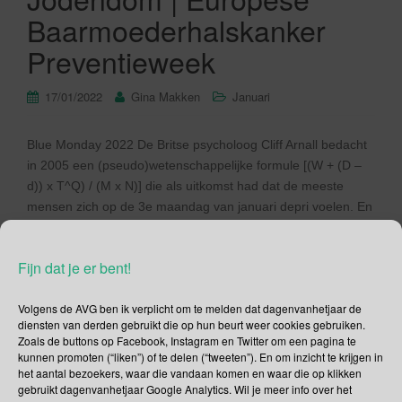
Baarmoederhalskanker
Preventieweek
17/01/2022
Gina Makken
Januari
Blue Monday 2022 De Britse psycholoog Cliff Arnall bedacht
in 2005 een (pseudo)wetenschappelijke formule [(W + (D –
d)) x T^Q) / (M x N)] die als uitkomst had dat de meeste
mensen zich op de 3e maandag van januari depri voelen. En
die noemen we (dit jaar) dan Blue Monday 2022. Is er echt
[…]
Fijn dat je er bent!
Lees verder
Volgens de AVG ben ik verplicht om te melden dat dagenvanhetjaar de
diensten van derden gebruikt die op hun beurt weer cookies gebruiken.
Zoals de buttons op Facebook, Instagram en Twitter om een pagina te
kunnen promoten (“liken”) of te delen (“tweeten”). En om inzicht te krijgen in
het aantal bezoekers, waar die vandaan komen en waar die op klikken
gebruikt dagenvanhetjaar Google Analytics. Wil je meer info over het