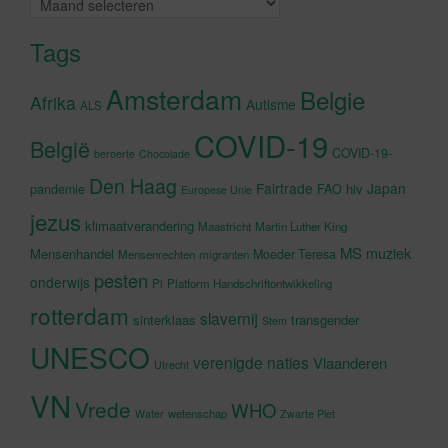
Tags
Amsterdam
Belgie
Afrika
Autisme
ALS
COVID-19
België
COVID-19-
beroerte
Chocolade
Den Haag
Fairtrade
Japan
hiv
pandemie
FAO
Europese Unie
jezus
klimaatverandering
Maastricht
Martin Luther King
MS
muziek
Mensenhandel
Moeder Teresa
Mensenrechten
migranten
pesten
onderwijs
Pi
Platform Handschriftontwikkeling
rotterdam
slavernij
sinterklaas
transgender
Stem
UNESCO
verenigde naties
Vlaanderen
Utrecht
VN
Vrede
WHO
wetenschap
Water
Zwarte Piet