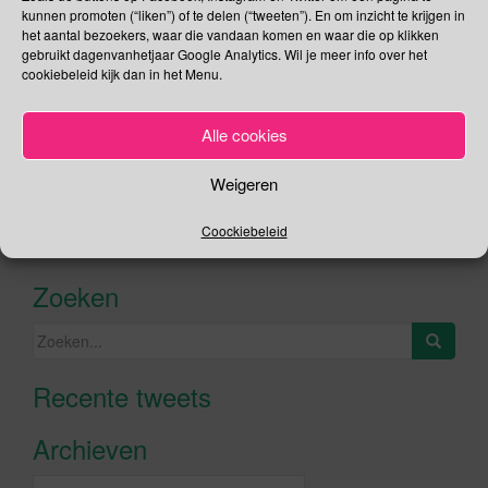
Lees verder
kunnen promoten (“liken”) of te delen (“tweeten”). En om inzicht te krijgen in
het aantal bezoekers, waar die vandaan komen en waar die op klikken
gebruikt dagenvanhetjaar Google Analytics. Wil je meer info over het
cookiebeleid kijk dan in het Menu.
Alle cookies
Social Media
Weigeren
Je kunt me volgen op
Coockiebeleid
Zoeken
Zoeken
naar:
Recente tweets
Klik om marketing cookies te
accepteren en deze inhoud in te
Archieven
schakelen
Archieven