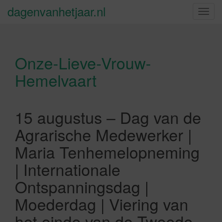
dagenvanhetjaar.nl
S
c
h
a
Onze-Lieve-Vrouw-
k
e
Hemelvaart
l
n
a
15 augustus – Dag van de
v
i
Agrarische Medewerker |
g
Maria Tenhemelopneming
a
t
| Internationale
i
Ontspanningsdag |
e
Moederdag | Viering van
het einde van de Tweede